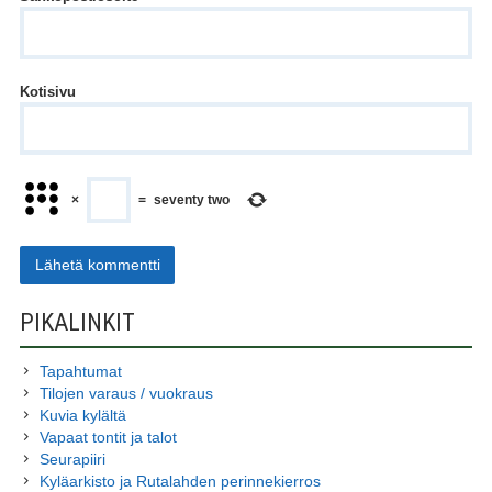
Kotisivu
×
=
seventy two
SIVUPALKKI
PIKALINKIT
Tapahtumat
Tilojen varaus / vuokraus
Kuvia kylältä
Vapaat tontit ja talot
Seurapiiri
Kyläarkisto ja Rutalahden perinnekierros