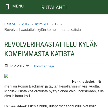
MENU
RUTALAHTI
Siirry
MURUPOLKU
sisältöön
Etusivu
2017
helmikuu
12
Revolverihaastattelu kylän komeimmasta katista
REVOLVERIHAASTATTELU KYLÄN
KOMEIMMASTA KATISTA
Julkaistu
artikkeliin
12.2.2017
Ei kommentteja
Revolverihaastattelu
kylän
komeimmasta
Henkilötiedot:
Ni
katista
meni on Possu Backman ja täytän kesällä vissiin viisi vuotta.
Maaliskuisista kosioretkistä pystyn enää vain uneksimaan, sillä
olen leikattu kolli.
Perhesuhteet
: Olen sinkku, uusperheeseeni kuuluvat kyllä