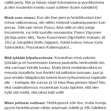
välillä pesty. Niin ja haluan särjet kokonaisina ja pyyntituoreina
ja olen muutenkin kranttu ruuan suhteen (kuten isäntäkin!)
Mistä outo nimesi:
Kun olin ihan pieni ja henkilökuntani kävi
minua valitsemassa, olin niitten mielestä vaaleanpunainen kuin
porsas. Siitä sain nimen Possu. Aina niillä on ollut outoja
kissannimiä, vai mitä tuumitte seuraavista: Paavo Väyrynen
(jäi linja-auton alle), Tauno Kuosmanen (öljysheikin mukaan, eli
15v) ja Jukupätkä (kettu nappasi). Isäntä kutsuu minua myös
Särkisäkiksi, Possukaksi Kullannupuksi…
Mitä tykkäät kilpailuvoitosta:
Kovastihan minä voitosta
tykkään ja on huvimestarin kanssa paukuteltu henkseleitä niin,
että varmaan kirkolle kuuluu. Mutta tämä mediahässäkkä on
minusta kiusallista: kun Annikki tuli palkintoa tuomaan, juuri ja
juuri ennätin hätäpäissäni tunkea itseni työhuoneessa nojatuolin
alle – koetapas itte survoa yli 10 kiloa lihaa pieneen tilaan! Niin,
eikä vaatimattomuus muutenkaan kuulu tapoihini, että olen
kyllä sitä mieltä, että oikea katti voitti!
Miten juhlistat voittoasi:
Herkkupussit söin itse, mutta muroja
pyysin henkilökunnan vähän antamaan Jullelle ja Villi-Jullellekin