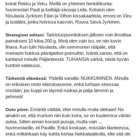
koirat Rekku ja Veku. Meillä on yhteinen henkilökunta:
huvimestari Pauli ja keittäjä-siivooja Leila. Kotoisin olen
Nisulasta Jyrkisen Eilan ja Vilhon kissakaartista, emoni on Viiru
ja isotätini, jonka hoivissa kasvoin, Rouva Sievä Jyrkinen.
Strategiset mittani
: Tarkistuspunnituksen jälkeen voin ilmoittaa
painokseni 10 kiloa 200 g. Minä olen vain iso, en niin kovin
lihava. Kun tulin Nisulasta, olin semmonen rääpäle, että
meinasin hukkua päiväpeiton poimuihin. Isäntä sanoo, että on
kantanut minulle Päijänteestä TUHANSIA särkiä, niistä hyvän
kuntoni salaisuus.
Tärkeintä elämässä
: Yhdellä sanalla: NUKKUMINEN. Minulla
on erikoisen rento elämänasenne, enkä turhaan stressaa
mistään, jos kuppi on täynnä ruokaa ja patja lämmin ja
pehmeä!
Outo piirre
: Emäntä väittää, ettei minulla muita olekaan! No
ainakin se, että murisen niin kuin koira, se on kuulemma vähän
outoa. Sitten annan kovasti pusuja, mutta vain …
huvimestarille, eli Paulille. Enkä koskaan, missään tilanteessa,
enkä milloinkaan käy kahta kertaa hiekkalaatikolla, ellei sitä ole