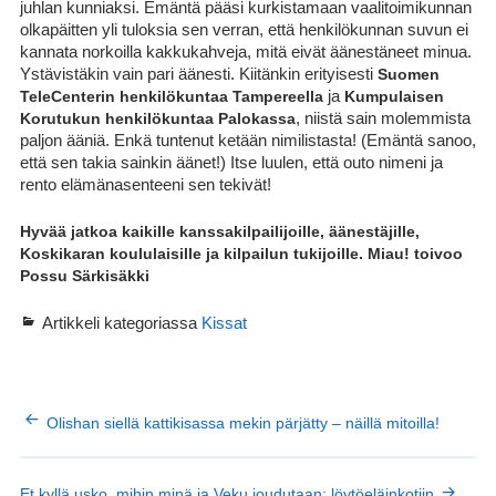
juhlan kunniaksi. Emäntä pääsi kurkistamaan vaalitoimikunnan
olkapäitten yli tuloksia sen verran, että henkilökunnan suvun ei
kannata norkoilla kakkukahveja, mitä eivät äänestäneet minua.
Ystävistäkin vain pari äänesti. Kiitänkin erityisesti
Suomen
TeleCenterin henkilökuntaa
Tampereella
ja
Kumpulaisen
Korutukun henkilökuntaa Palokassa
, niistä sain molemmista
paljon ääniä. Enkä tuntenut ketään nimilistasta! (Emäntä sanoo,
että sen takia sainkin äänet!) Itse luulen, että outo nimeni ja
rento elämänasenteeni sen tekivät!
Hyvää jatkoa kaikille kanssakilpailijoille, äänestäjille,
Koskikaran koululaisille ja kilpailun tukijoille. Miau! toivoo
Possu Särkisäkki
Artikkeli kategoriassa
Kissat
ARTIKKELIEN
Olishan siellä kattikisassa mekin pärjätty – näillä mitoilla!
SELAUS
Et kyllä usko, mihin minä ja Veku joudutaan: löytöeläinkotiin