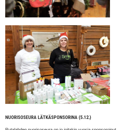
NUORISOSEURA LÄTKÄSPONSORINA (5.12.)
Rutalahden nuorisoseura on jo joitakin vuosia sponsoroinut