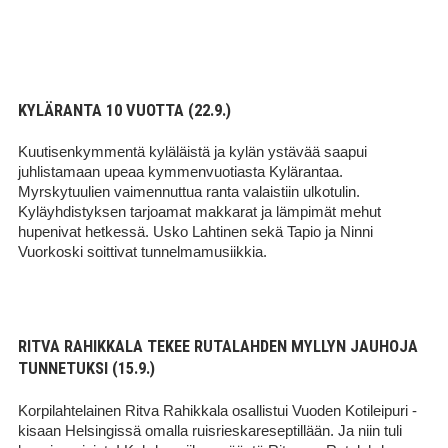
KYLÄRANTA 10 VUOTTA (22.9.)
Kuutisenkymmentä kyläläistä ja kylän ystävää saapui
juhlistamaan upeaa kymmenvuotiasta Kylärantaa.
Myrskytuulien vaimennuttua ranta valaistiin ulkotulin.
Kyläyhdistyksen tarjoamat makkarat ja lämpimät mehut
hupenivat hetkessä. Usko Lahtinen sekä Tapio ja Ninni
Vuorkoski soittivat tunnelmamusiikkia.
RITVA RAHIKKALA TEKEE RUTALAHDEN MYLLYN JAUHOJA
TUNNETUKSI (15.9.)
Korpilahtelainen Ritva Rahikkala osallistui Vuoden Kotileipuri -
kisaan Helsingissä omalla ruisrieskareseptillään. Ja niin tuli