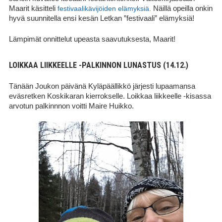
Maarit käsitteli
festivaalikävijöiden elämyksiä.
Näillä opeilla onkin
hyvä suunnitella ensi kesän Letkan ”festivaali” elämyksiä!
Lämpimät onnittelut upeasta saavutuksesta, Maarit!
LOIKKAA LIIKKEELLE -PALKINNON LUNASTUS (14.12.)
Tänään Joukon päivänä Kyläpäällikkö järjesti lupaamansa
eväsretken Koskikaran kierrokselle. Loikkaa liikkeelle -kisassa
arvotun palkinnnon voitti Maire Huikko.