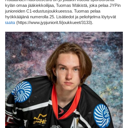
kylän omaa jääkiekkoilijaa, Tuomas Mäkistä, joka pelaa JYPin
junioreiden C1-edustusjoukkueessa. Tuomas pelaa
hyökkääjänä numerolla 25. Lisätiedot ja peliohjelma löytyvät
täältä
(https://www.jypjuniorit.fi/joukkueet/3133).