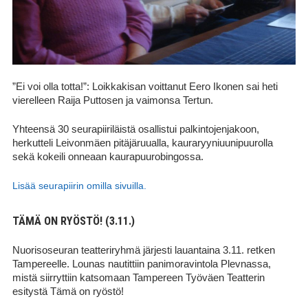
”Ei voi olla totta!”: Loikkakisan voittanut Eero Ikonen sai heti
vierelleen Raija Puttosen ja vaimonsa Tertun.
Yhteensä 30 seurapiiriläistä osallistui palkintojenjakoon,
herkutteli Leivonmäen pitäjäruualla, kauraryyniuunipuurolla
sekä kokeili onneaan kaurapuurobingossa.
Lisää seurapiirin omilla sivuilla.
TÄMÄ ON RYÖSTÖ! (3.11.)
Nuorisoseuran teatteriryhmä järjesti lauantaina 3.11. retken
Tampereelle. Lounas nautittiin panimoravintola Plevnassa,
mistä siirryttiin katsomaan Tampereen Työväen Teatterin
esitystä Tämä on ryöstö!