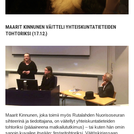
MAARIT KINNUNEN VÄITTELI YHTEISKUNTATIETEIDEN
TOHTORIKSI (17.12.)
Maarit Kinnunen, joka toimii myös Rutalahden Nuorisoseuran
sihteerinä ja tiedottajana, on väitellyt yhteiskuntatieteiden
tohtoriksi (pääaineena matkailututkimus) – tai kuten hän omin
sanoin kuvailee itseään: festaritohtoriksi. Väitöskirjassaan