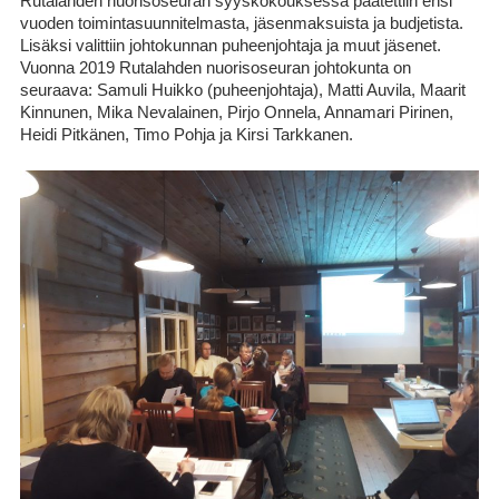
Rutalahden nuorisoseuran syyskokouksessa päätettiin ensi
vuoden toimintasuunnitelmasta, jäsenmaksuista ja budjetista.
Lisäksi valittiin johtokunnan puheenjohtaja ja muut jäsenet.
Vuonna 2019 Rutalahden nuorisoseuran johtokunta on
seuraava: Samuli Huikko (puheenjohtaja), Matti Auvila, Maarit
Kinnunen, Mika Nevalainen, Pirjo Onnela, Annamari Pirinen,
Heidi Pitkänen, Timo Pohja ja Kirsi Tarkkanen.