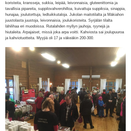
koristeita, kransseja, sukkia, leipää, leivonnaisia, gluteenittomia ja
tavallisia pipareita, suppilovahverohilloa, kuivattuja suppiksia, sinappia,
hunajaa, joulutorttuja, ledtuikkutaloja. Jukolan maitotilalta ja Mäkiahon
juustolasta juustoja, leivonnaisia, joulukoristeita. Syrjälän tilalta
lähilihaa eri muodoissa. Rutalahden myllyn jauhoja, ryynejä ja
hiutaleita. Arpajaiset, missä joka arpa voitti. Kahviosta sai joulupuuroa
ja kahviotuotteita. Myyjiä oli 17 ja väkeäkin 200-300.