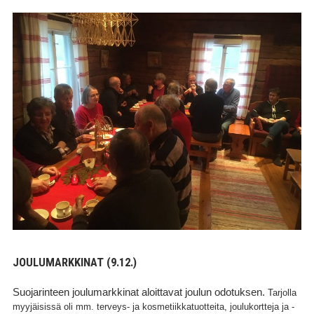
JOULUMARKKINAT (9.12.)
Suojarinteen joulumarkkinat aloittavat joulun odotuksen.
Tarjolla
myyjäisissä oli mm. terveys- ja kosmetiikkatuotteita, joulukortteja ja -