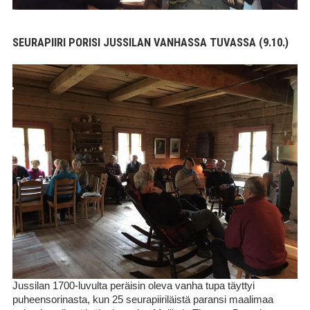
SEURAPIIRI PORISI JUSSILAN VANHASSA TUVASSA (9.10.)
Jussilan 1700-luvulta peräisin oleva vanha tupa täyttyi
puheensorinasta, kun 25 seurapiiriläistä paransi maalimaa