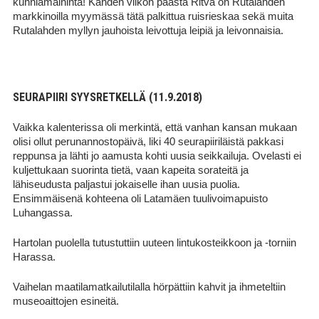
kunniamaininta! Kahden viikon päästä Ritva on Rutalahden
markkinoilla myymässä tätä palkittua ruisrieskaa sekä muita
Rutalahden myllyn jauhoista leivottuja leipiä ja leivonnaisia.
SEURAPIIRI SYYSRETKELLÄ (11.9.2018)
Vaikka kalenterissa oli merkintä, että vanhan kansan mukaan
olisi ollut perunannostopäivä, liki 40 seurapiiriläistä pakkasi
reppunsa ja lähti jo aamusta kohti uusia seikkailuja. Ovelasti ei
kuljettukaan suorinta tietä, vaan kapeita sorateitä ja
lähiseudusta paljastui jokaiselle ihan uusia puolia.
Ensimmäisenä kohteena oli Latamäen tuulivoimapuisto
Luhangassa.
Hartolan puolella tutustuttiin uuteen lintukosteikkoon ja -torniin
Harassa.
Vaihelan maatilamatkailutilalla hörpättiin kahvit ja ihmeteltiin
museoaittojen esineitä.