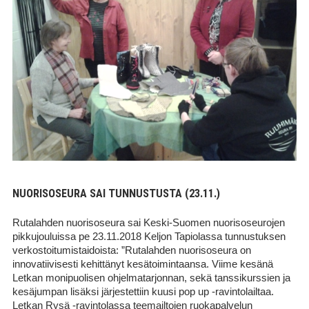
NUORISOSEURA SAI TUNNUSTUSTA (23.11.)
Rutalahden nuorisoseura sai Keski-Suomen nuorisoseurojen
pikkujouluissa pe 23.11.2018 Keljon Tapiolassa tunnustuksen
verkostoitumistaidoista: ”Rutalahden nuorisoseura on
innovatiivisesti kehittänyt kesätoimintaansa. Viime kesänä
Letkan monipuolisen ohjelmatarjonnan, sekä tanssikurssien ja
kesäjumpan lisäksi järjestettiin kuusi pop up -ravintolailtaa.
Letkan Rysä -ravintolassa teemailtojen ruokapalvelun