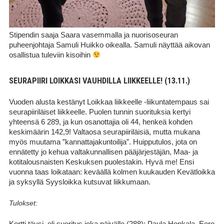
Stipendin saaja Saara vasemmalla ja nuorisoseuran
puheenjohtaja Samuli Huikko oikealla. Samuli näyttää aikovan
osallistua tuleviin kisoihin
SEURAPIIRI LOIKKASI VAUHDILLA LIIKKEELLE! (13.11.)
Vuoden alusta kestänyt Loikkaa liikkeelle -liikuntatempaus sai
seurapiiriläiset liikkeelle. Puolen tunnin suorituksia kertyi
yhteensä 6 289, ja kun osanottajia oli 44, henkeä kohden
keskimäärin 142,9! Valtaosa seurapiiriläisiä, mutta mukana
myös muutama ”kannattajakuntoilija”. Huipputulos, jota on
ennätetty jo kehua valtakunnallisen pääjärjestäjän, Maa- ja
kotitalousnaisten Keskuksen puolestakin. Hyvä me! Ensi
vuonna taas loikataan: keväällä kolmen kuukauden Kevätloikka
ja syksyllä Syysloikka kutsuvat liikkumaan.
Tulokset:
Kortti täysi, eli suoritus joka päivälle (288): Paula Honkala, Eero