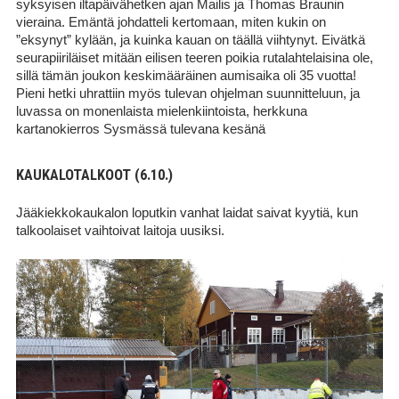
syksyisen iltapäivähetken ajan Mailis ja Thomas Braunin
vieraina. Emäntä johdatteli kertomaan, miten kukin on
”eksynyt” kylään, ja kuinka kauan on täällä viihtynyt. Eivätkä
seurapiiriläiset mitään eilisen teeren poikia rutalahtelaisina ole,
sillä tämän joukon keskimääräinen aumisaika oli 35 vuotta!
Pieni hetki uhrattiin myös tulevan ohjelman suunnitteluun, ja
luvassa on monenlaista mielenkiintoista, herkkuna
kartanokierros Sysmässä tulevana kesänä
KAUKALOTALKOOT (6.10.)
Jääkiekkokaukalon loputkin vanhat laidat saivat kyytiä, kun
talkoolaiset vaihtoivat laitoja uusiksi.