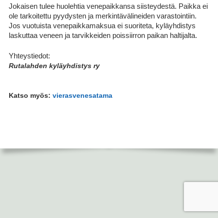
Jokaisen tulee huolehtia venepaikkansa siisteydestä. Paikka ei
ole tarkoitettu pyydysten ja merkintävälineiden varastointiin.
Jos vuotuista venepaikkamaksua ei suoriteta, kyläyhdistys
laskuttaa veneen ja tarvikkeiden poissiirron paikan haltijalta.
Yhteystiedot:
Rutalahden kyläyhdistys ry
Katso myös:
vierasvenesatama
ALAPALKIN
SISÄLTÖ