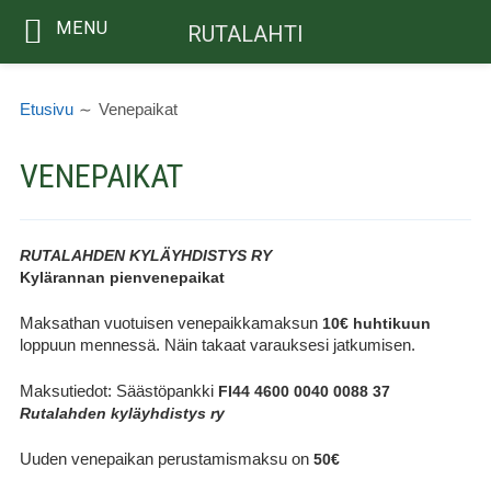
MENU
RUTALAHTI
Siirry
MURUPOLKU
sisältöön
Etusivu
Venepaikat
VENEPAIKAT
RUTALAHDEN KYLÄYHDISTYS RY
Kylärannan pienvenepaikat
Maksathan vuotuisen venepaikkamaksun
10€ huhtikuun
loppuun mennessä. Näin takaat varauksesi jatkumisen.
Maksutiedot: Säästöpankki
FI44 4600 0040 0088 37
Rutalahden kyläyhdistys ry
Uuden venepaikan perustamismaksu on
50€