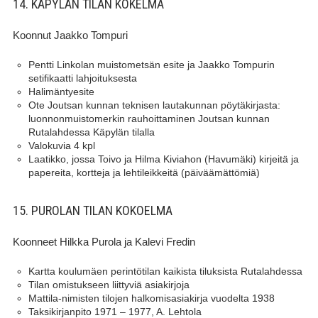
14. KÄPYLÄN TILAN KOKELMA
Koonnut Jaakko Tompuri
Pentti Linkolan muistometsän esite ja Jaakko Tompurin
setifikaatti lahjoituksesta
Halimäntyesite
Ote Joutsan kunnan teknisen lautakunnan pöytäkirjasta:
luonnonmuistomerkin rauhoittaminen Joutsan kunnan
Rutalahdessa Käpylän tilalla
Valokuvia 4 kpl
Laatikko, jossa Toivo ja Hilma Kiviahon (Havumäki) kirjeitä ja
papereita, kortteja ja lehtileikkeitä (päiväämättömiä)
15. PUROLAN TILAN KOKOELMA
Koonneet Hilkka Purola ja Kalevi Fredin
Kartta koulumäen perintötilan kaikista tiluksista Rutalahdessa
Tilan omistukseen liittyviä asiakirjoja
Mattila-nimisten tilojen halkomisasiakirja vuodelta 1938
Taksikirjanpito 1971 – 1977, A. Lehtola