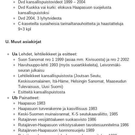
Dvd kansallispuistovideot 1999 – 2004
Dvd Kuokka vai kurki: elokuva Haapasuon suojelusta
kansallispuistoksi
Dvd 2004, 3 lyhytvideota
C-kaseteilla suoaiheisia tarinailtanauhoitteita ja haastatteluja
9+3 kpl
U. Muut asiakirjat
Lehdet, lehtileikkeet ja esitteet:
Ua
Suon Sanomat nro 1 1999 (asiaa mm. Kivisuosta) ja nro 2 2002
Havuhuuppo-lehti 1993 (myös suoartikkeleita), Leivonmäki-
seuran julkaisu
Lehtileikkeet kansallispuistosta (Joutsan Seutu,
Keskisuomalainen, Itä-Häme, Helsingin Sanomat, Maaseudun
Tulevaisuus, Uusi Suomi)
Esitteitä kansallispuistosta
Painatteet:
Ub
Haapasuo 1983
Haapasuon turverakenne ja kasvillisuus 1983
Keski-Suomen muinaisrannat, K-S seutukaavaliitto, 1985
Rutajärven vesijättöalueen suokasvisto 1986
Rutajärven-Haapasuon virkistysalueen tavoitesuunnitelma 1986
Rutajärven-Haapasuon luonnonsuojelu 1989