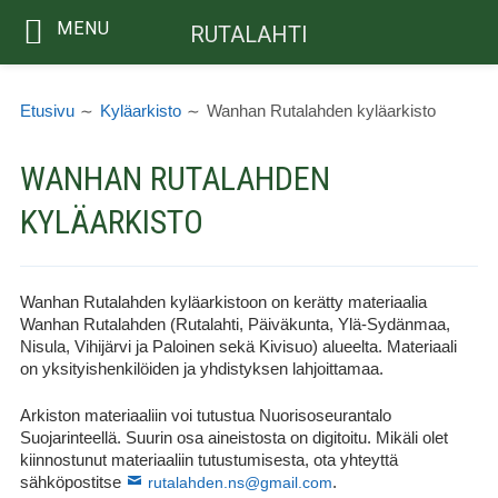
MENU
RUTALAHTI
Siirry
MURUPOLKU
sisältöön
Etusivu
Kyläarkisto
Wanhan Rutalahden kyläarkisto
WANHAN RUTALAHDEN
KYLÄARKISTO
Wanhan Rutalahden kyläarkistoon on kerätty materiaalia
Wanhan Rutalahden (Rutalahti, Päiväkunta, Ylä-Sydänmaa,
Nisula, Vihijärvi ja Paloinen sekä Kivisuo) alueelta. Materiaali
on yksityishenkilöiden ja yhdistyksen lahjoittamaa.
Arkiston materiaaliin voi tutustua Nuorisoseurantalo
Suojarinteellä. Suurin osa aineistosta on digitoitu. Mikäli olet
kiinnostunut materiaaliin tutustumisesta, ota yhteyttä
sähköpostitse
rutalahden.ns@gmail.com
.