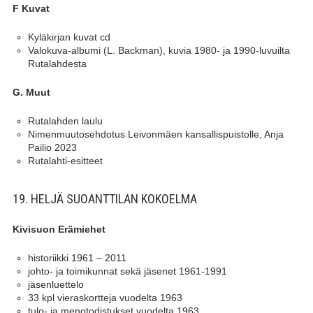
F Kuvat
Kyläkirjan kuvat cd
Valokuva-albumi (L. Backman), kuvia 1980- ja 1990-luvuilta
Rutalahdesta
G. Muut
Rutalahden laulu
Nimenmuutosehdotus Leivonmäen kansallispuistolle, Anja
Pailio 2023
Rutalahti-esitteet
19. HELJÄ SUOANTTILAN KOKOELMA
Kivisuon Erämiehet
historiikki 1961 – 2011
johto- ja toimikunnat sekä jäsenet 1961-1991
jäsenluettelo
33 kpl vieraskortteja vuodelta 1963
tulo- ja menotodistukset vuodelta 1963