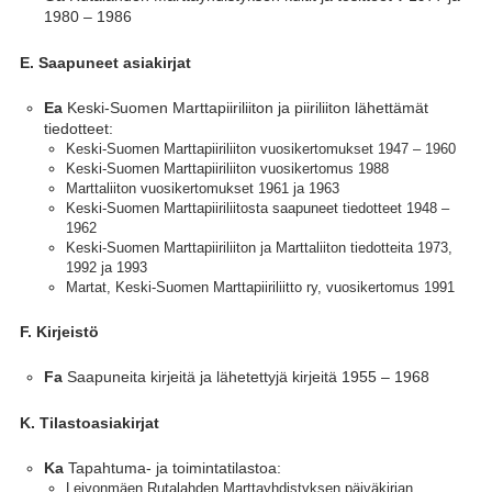
1980 – 1986
E. Saapuneet asiakirjat
Keski-Suomen Marttapiiriliiton ja piiriliiton lähettämät
Ea
tiedotteet:
Keski-Suomen Marttapiiriliiton vuosikertomukset 1947 – 1960
Keski-Suomen Marttapiiriliiton vuosikertomus 1988
Marttaliiton vuosikertomukset 1961 ja 1963
Keski-Suomen Marttapiiriliitosta saapuneet tiedotteet 1948 –
1962
Keski-Suomen Marttapiiriliiton ja Marttaliiton tiedotteita 1973,
1992 ja 1993
Martat, Keski-Suomen Marttapiiriliitto ry, vuosikertomus 1991
F. Kirjeistö
Saapuneita kirjeitä ja lähetettyjä kirjeitä 1955 – 1968
Fa
K. Tilastoasiakirjat
Tapahtuma- ja toimintatilastoa:
Ka
Leivonmäen Rutalahden Marttayhdistyksen päiväkirjan