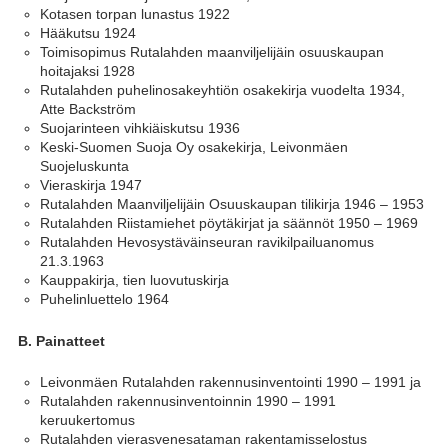
Kotasen torpan lunastus 1922
Hääkutsu 1924
Toimisopimus Rutalahden maanviljelijäin osuuskaupan
hoitajaksi 1928
Rutalahden puhelinosakeyhtiön osakekirja vuodelta 1934,
Atte Backström
Suojarinteen vihkiäiskutsu 1936
Keski-Suomen Suoja Oy osakekirja, Leivonmäen
Suojeluskunta
Vieraskirja 1947
Rutalahden Maanviljelijäin Osuuskaupan tilikirja 1946 – 1953
Rutalahden Riistamiehet pöytäkirjat ja säännöt 1950 – 1969
Rutalahden Hevosystäväinseuran ravikilpailuanomus
21.3.1963
Kauppakirja, tien luovutuskirja
Puhelinluettelo 1964
B. Painatteet
Leivonmäen Rutalahden rakennusinventointi 1990 – 1991 ja
Rutalahden rakennusinventoinnin 1990 – 1991
keruukertomus
Rutalahden vierasvenesataman rakentamisselostus