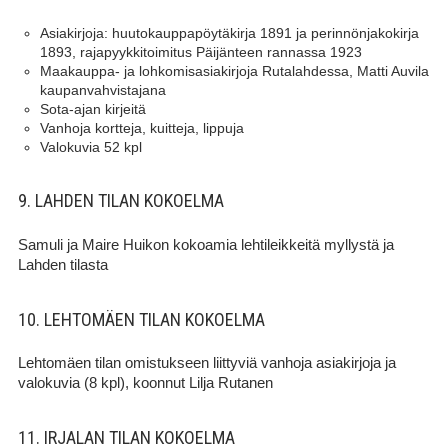
Asiakirjoja: huutokauppapöytäkirja 1891 ja perinnönjakokirja
1893, rajapyykkitoimitus Päijänteen rannassa 1923
Maakauppa- ja lohkomisasiakirjoja Rutalahdessa, Matti Auvila
kaupanvahvistajana
Sota-ajan kirjeitä
Vanhoja kortteja, kuitteja, lippuja
Valokuvia 52 kpl
9. LAHDEN TILAN KOKOELMA
Samuli ja Maire Huikon kokoamia lehtileikkeitä myllystä ja
Lahden tilasta
10. LEHTOMÄEN TILAN KOKOELMA
Lehtomäen tilan omistukseen liittyviä vanhoja asiakirjoja ja
valokuvia (8 kpl), koonnut Lilja Rutanen
11. IRJALAN TILAN KOKOELMA