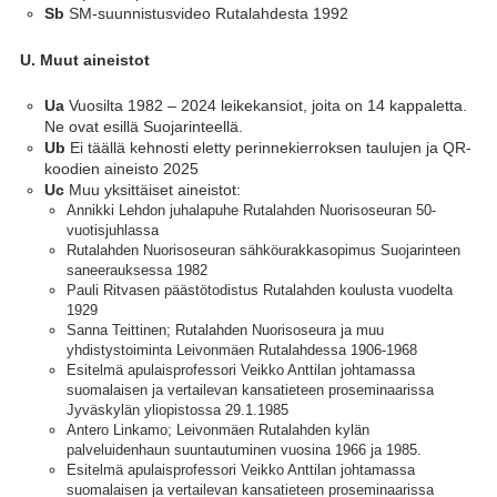
SM-suunnistusvideo Rutalahdesta 1992
Sb
U. Muut aineistot
Vuosilta 1982 – 2024 leikekansiot, joita on 14 kappaletta.
Ua
Ne ovat esillä Suojarinteellä.
Ei täällä kehnosti eletty perinnekierroksen taulujen ja QR-
Ub
koodien aineisto 2025
Muu yksittäiset aineistot:
Uc
Annikki Lehdon juhalapuhe Rutalahden Nuorisoseuran 50-
vuotisjuhlassa
Rutalahden Nuorisoseuran sähköurakkasopimus Suojarinteen
saneerauksessa 1982
Pauli Ritvasen päästötodistus Rutalahden koulusta vuodelta
1929
Sanna Teittinen; Rutalahden Nuorisoseura ja muu
yhdistystoiminta Leivonmäen Rutalahdessa 1906-1968
Esitelmä apulaisprofessori Veikko Anttilan johtamassa
suomalaisen ja vertailevan kansatieteen proseminaarissa
Jyväskylän yliopistossa 29.1.1985
Antero Linkamo; Leivonmäen Rutalahden kylän
palveluidenhaun suuntautuminen vuosina 1966 ja 1985.
Esitelmä apulaisprofessori Veikko Anttilan johtamassa
suomalaisen ja vertailevan kansatieteen proseminaarissa