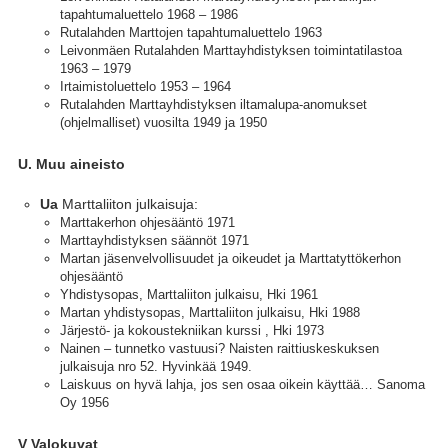
tapahtumaluettelo 1968 – 1986
Rutalahden Marttojen tapahtumaluettelo 1963
Leivonmäen Rutalahden Marttayhdistyksen toimintatilastoa
1963 – 1979
Irtaimistoluettelo 1953 – 1964
Rutalahden Marttayhdistyksen iltamalupa-anomukset
(ohjelmalliset) vuosilta 1949 ja 1950
U. Muu aineisto
Marttaliiton julkaisuja:
Ua
Marttakerhon ohjesääntö 1971
Marttayhdistyksen säännöt 1971
Martan jäsenvelvollisuudet ja oikeudet ja Marttatyttökerhon
ohjesääntö
Yhdistysopas, Marttaliiton julkaisu, Hki 1961
Martan yhdistysopas, Marttaliiton julkaisu, Hki 1988
Järjestö- ja kokoustekniikan kurssi , Hki 1973
Nainen – tunnetko vastuusi? Naisten raittiuskeskuksen
julkaisuja nro 52. Hyvinkää 1949.
Laiskuus on hyvä lahja, jos sen osaa oikein käyttää… Sanoma
Oy 1956
V Valokuvat