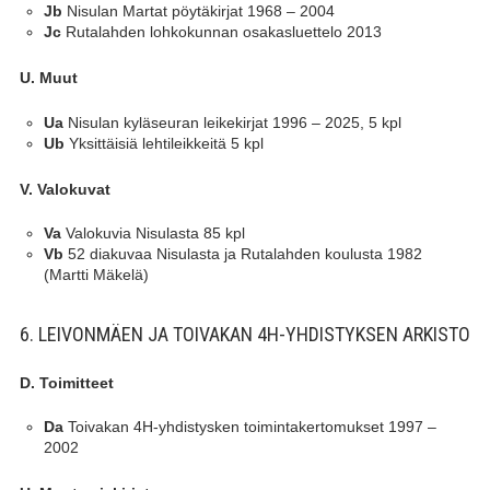
Nisulan Martat pöytäkirjat 1968 – 2004
Jb
Rutalahden lohkokunnan osakasluettelo 2013
Jc
U. Muut
Nisulan kyläseuran leikekirjat 1996 – 2025, 5 kpl
Ua
Yksittäisiä lehtileikkeitä 5 kpl
Ub
V. Valokuvat
Valokuvia Nisulasta 85 kpl
Va
52 diakuvaa Nisulasta ja Rutalahden koulusta 1982
Vb
(Martti Mäkelä)
6. LEIVONMÄEN JA TOIVAKAN 4H-YHDISTYKSEN ARKISTO
D. Toimitteet
Toivakan 4H-yhdistysken toimintakertomukset 1997 –
Da
2002