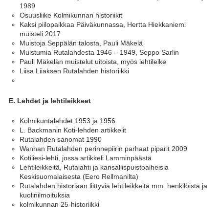
1989
Osuusliike Kolmikunnan historiikit
Kaksi piilopaikkaa Päiväkunnassa, Hertta Hiekkaniemi
muisteli 2017
Muistoja Seppälän talosta, Pauli Mäkelä
Muistumia Rutalahdesta 1946 – 1949, Seppo Sarlin
Pauli Mäkelän muistelut uitoista, myös lehtileike
Liisa Liiaksen Rutalahden historiikki
E. Lehdet ja lehtileikkeet
Kolmikuntalehdet 1953 ja 1956
L. Backmanin Koti-lehden artikkelit
Rutalahden sanomat 1990
Wanhan Rutalahden perinnepiirin parhaat piparit 2009
Kotiliesi-lehti, jossa artikkeli Lamminpäästä
Lehtileikkeitä, Rutalahti ja kansallispuistoaiheisia
Keskisuomalaisesta (Eero Rellmanilta)
Rutalahden historiaan liittyviä lehtileikkeitä mm. henkilöistä ja
kuolinilmoituksia
kolmikunnan 25-historiikki