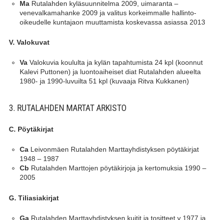
Rutalahden kyläsuunnitelma 2009, uimaranta –
Ma
venevalkamahanke 2009 ja valitus korkeimmalle hallinto-
oikeudelle kuntajaon muuttamista koskevassa asiassa 2013
V. Valokuvat
Valokuvia koululta ja kylän tapahtumista 24 kpl (koonnut
Va
Kalevi Puttonen) ja luontoaiheiset diat Rutalahden alueelta
1980- ja 1990-luvuilta 51 kpl (kuvaaja Ritva Kukkanen)
3. RUTALAHDEN MARTAT ARKISTO
C. Pöytäkirjat
Leivonmäen Rutalahden Marttayhdistyksen pöytäkirjat
Ca
1948 – 1987
Rutalahden Marttojen pöytäkirjoja ja kertomuksia 1990 –
Cb
2005
G. Tiliasiakirjat
Rutalahden Marttayhdistyksen kuitit ja tositteet v 1977 ja
Ga