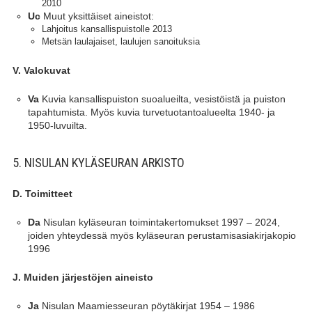
2010
Muut yksittäiset aineistot:
Uc
Lahjoitus kansallispuistolle 2013
Metsän laulajaiset, laulujen sanoituksia
V. Valokuvat
Kuvia kansallispuiston suoalueilta, vesistöistä ja puiston
Va
tapahtumista. Myös kuvia turvetuotantoalueelta 1940- ja
1950-luvuilta.
5. NISULAN KYLÄSEURAN ARKISTO
D. Toimitteet
Nisulan kyläseuran toimintakertomukset 1997 – 2024,
Da
joiden yhteydessä myös kyläseuran perustamisasiakirjakopio
1996
J. Muiden järjestöjen aineisto
Nisulan Maamiesseuran pöytäkirjat 1954 – 1986
Ja