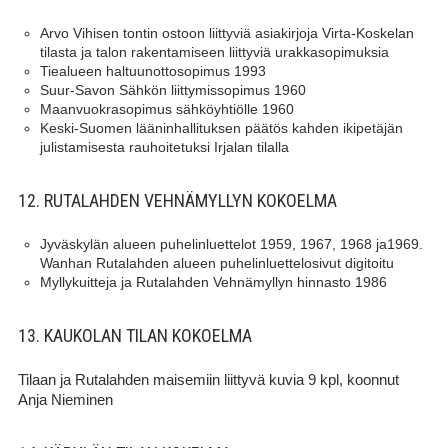
Arvo Vihisen tontin ostoon liittyviä asiakirjoja Virta-Koskelan
tilasta ja talon rakentamiseen liittyviä urakkasopimuksia
Tiealueen haltuunottosopimus 1993
Suur-Savon Sähkön liittymissopimus 1960
Maanvuokrasopimus sähköyhtiölle 1960
Keski-Suomen lääninhallituksen päätös kahden ikipetäjän
julistamisesta rauhoitetuksi Irjalan tilalla
12. RUTALAHDEN VEHNÄMYLLYN KOKOELMA
Jyväskylän alueen puhelinluettelot 1959, 1967, 1968 ja1969.
Wanhan Rutalahden alueen puhelinluettelosivut digitoitu
Myllykuitteja ja Rutalahden Vehnämyllyn hinnasto 1986
13. KAUKOLAN TILAN KOKOELMA
Tilaan ja Rutalahden maisemiin liittyvä kuvia 9 kpl, koonnut
Anja Nieminen