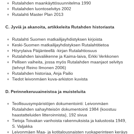
Rutalahden maankäyttösuunnitelma 1990
Rutalahden luontoselvitys 2002
Rutalahti Master Plan 2013
C. Jyviä ja akanoita, artikkeleita Rutahden historiasta
Rutalahti Suomen matkailijayhdistyksen kirjoista
Keski-Suomen matkailijayhdistyksen Rutalahtitietoa
Höyrylaiva Päijänteellä -kirjan Rutalahtiosuus
Rutalahden laivaliikenne ja Kaima-laiva, Erkki Verkkonen
Pellisen vaiheita, jossa myös Rutalahden maanjaot selvitys
(tehnyt Reino Ilmonen 2006)
Rutalahden historiaa, Anja Pailio
Tiedot leivonmäen kuva-arkiston kuvista
D. Perinnekeruuaineistoa ja muisteluita
Teollisuusympäristöjen dokumentointi: Leivonmäen
Rutalahden sahayhteisön dokumentointi 1984 (koostuu
haastatteluiden litteroinnista), 192 sivua
Tietoja Toivakan vanhoista rakennuksista ja kalustosta 1949,
S. Valjakka
Leivonmäen Maa- ja kotitalousnaisten ruokaperinteen keräys