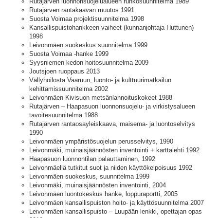
Rutajärven luonnonsuojelualueen runkosuunnitelma 1989
Rutajärven rantakaavan muutos 1991
Suosta Voimaa projektisuunnitelma 1998
Kansallispuistohankkeen vaiheet (kunnanjohtaja Huttunen)
1998
Leivonmäen suokeskus suunnitelma 1999
Suosta Voimaa -hanke 1999
Syysniemen kedon hoitosuunnitelma 2009
Joutsjoen ruoppaus 2013
Vällyhoilosta Vaaruun, luonto- ja kulttuurimatkailun
kehittämissuunnitelma 2002
Leivonmäen Kivisuon metsänlannoituskokeet 1988
Rutajärven – Haapasuon luonnonsuojelu- ja virkistysalueen
tavoitesuunnitelma 1988
Rutajärven rantaosayleiskaava, maisema- ja luontoselvitys
1990
Leivonmäen ympäristösuojelun perusselvitys, 1990
Leivonmäki, muinaisjäännösten inventointi + karttalehti 1992
Haapasuon luonnontilan palauttaminen, 1992
Leivonmäellä tutkitut suot ja niiden käyttökelpoisuus 1992
Leivonmäen suokeskus, suunnitelma 1999
Leivonmäki, muinaisjäännösten inventointi, 2004
Leivonmäen luontokeskus hanke, loppuraportti, 2005
Leivonmäen kansallispuiston hoito- ja käyttösuunnitelma 2007
Leivonmäen kansallispuisto – Luupään lenkki, opettajan opas