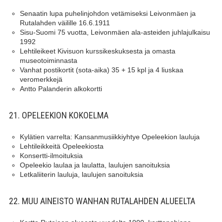
Senaatin lupa puhelinjohdon vetämiseksi Leivonmäen ja
Rutalahden väilille 16.6.1911
Sisu-Suomi 75 vuotta, Leivonmäen ala-asteiden juhlajulkaisu
1992
Lehtileikeet Kivisuon kurssikeskuksesta ja omasta
museotoiminnasta
Vanhat postikortit (sota-aika) 35 + 15 kpl ja 4 liuskaa
veromerkkejä
Antto Palanderin alkokortti
21. OPELEEKION KOKOELMA
Kylätien varrelta: Kansanmusiikkiyhtye Opeleekion lauluja
Lehtileikkeitä Opeleekiosta
Konsertti-ilmoituksia
Opeleekio laulaa ja laulatta, laulujen sanoituksia
Letkaliiterin lauluja, laulujen sanoituksia
22. MUU AINEISTO WANHAN RUTALAHDEN ALUEELTA