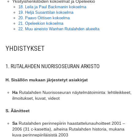
Yksityishenkilöiden kokoelmat ja Opeleekio
18. Leila ja Paul Backmanin kokoelma
19. Heljä Suoanttilan kokoelma
20. Paavo Oittisen kokoelma
21. Opeleekion kokoelma
22. Muu aineisto Wanhan Rutalahden alueelta
YHDISTYKSET
1. RUTALAHDEN NUORISOSEURAN ARKISTO
H. Sisällön mukaan järjestetyt asiakirjat
Rutalahden Nuorisoseuran näytelmätoiminta: lehtileikkeet,
Ha
ilmoitukset, kuvat, videot
S. Äänitteet
Rutalahden perinnepiirin haastattelunauhoitteet 2001 –
Sa
2006 (31 c-kasettia), aiheina Rutalahden historia, mukana
kuva perinnepiiriläisistä 2003