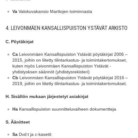
Valokuvakansio Marttojen toiminnasta
Va
4. LEIVONMÄEN KANSALLISPUISTON YSTÄVÄT ARKISTO
C. Pöytäkirjat
Leivonmäen Kansallispuiston Ystävät pöytäkirjat 2006 –
Ca
2015, joihin on liitetty tilintarkastus- ja toimintakertomukset,
kuten myös Leivonmäen Kansallispuiston Ystävät -
yhdistysksen säännöt (yhdistysrekisteri)
Leivonmäen Kansallispuiston Ystävät pöytäkirjat 2016 –
Cb
2019, joihin on liitetty tilintarkastus- ja toimintakertomukset.
H. Sisällön mukaan järjestetyt asiakirjat
Kansallispuiston suunnitteluvaiheen dokumentteja
Ha
S. Äänitteet
Dvd:t ja c-kasetit:
Sa