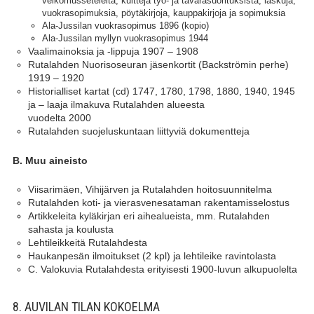
velkomusseteleitä, kuitteja työ- ja tavarasuorituksista, laskuja,
vuokrasopimuksia, pöytäkirjoja, kauppakirjoja ja sopimuksia
Ala-Jussilan vuokrasopimus 1896 (kopio)
Ala-Jussilan myllyn vuokrasopimus 1944
Vaalimainoksia ja -lippuja 1907 – 1908
Rutalahden Nuorisoseuran jäsenkortit (Backströmin perhe)
1919 – 1920
Historialliset kartat (cd) 1747, 1780, 1798, 1880, 1940, 1945
ja – laaja ilmakuva Rutalahden alueesta
vuodelta 2000
Rutalahden suojeluskuntaan liittyviä dokumentteja
B. Muu aineisto
Viisarimäen, Vihijärven ja Rutalahden hoitosuunnitelma
Rutalahden koti- ja vierasvenesataman rakentamisselostus
Artikkeleita kyläkirjan eri aihealueista, mm. Rutalahden
sahasta ja koulusta
Lehtileikkeitä Rutalahdesta
Haukanpesän ilmoitukset (2 kpl) ja lehtileike ravintolasta
C. Valokuvia Rutalahdesta erityisesti 1900-luvun alkupuolelta
8. AUVILAN TILAN KOKOELMA