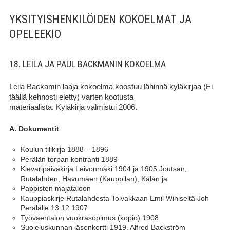
YKSITYISHENKILÖIDEN KOKOELMAT JA
OPELEEKIO
18. LEILA JA PAUL BACKMANIN KOKOELMA
Leila Backamin laaja kokoelma koostuu lähinnä kyläkirjaa (Ei
täällä kehnosti eletty) varten kootusta
materiaalista. Kyläkirja valmistui 2006.
A. Dokumentit
Koulun tilikirja 1888 – 1896
Perälän torpan kontrahti 1889
Kievaripäiväkirja Leivonmäki 1904 ja 1905 Joutsan,
Rutalahden, Havumäen (Kauppilan), Kälän ja
Pappisten majataloon
Kauppiaskirje Rutalahdesta Toivakkaan Emil Wihiseltä Joh
Perälälle 13.12.1907
Työväentalon vuokrasopimus (kopio) 1908
Suojeluskunnan jäsenkortti 1919, Alfred Backström