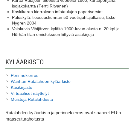
Kartta Rutajoen alueesta vuodelta 1900, karttapohjana
isojakokartta (Pertti Ritvanen)
Koskikaran kierroksen infotaulujen paperiversiot
Paloskylä: tieosuuskunnan 50-vuotisjuhlajulkaisu, Esko
Nygren 2004
Valokuvia Vihijärven kylältä 1900-luvun alusta n. 20 kpl ja
Hörhän tilan omistukseen liittyviä asiakirjoja
SIVUPALKKI
KYLÄARKISTO
Perinnekierros
Wanhan Rutalahden kyläarkisto
Käsikirjasto
Virtuaaliset näyttelyt
Muistoja Rutalahdesta
Rutalahden kyläarkisto ja perinnekierros ovat saaneet EU:n
maaseuturahoitusta