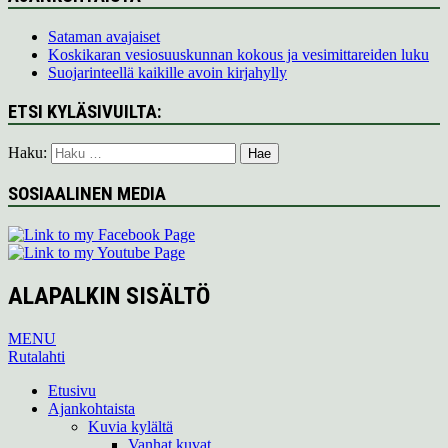
Sataman avajaiset
Koskikaran vesiosuuskunnan kokous ja vesimittareiden luku
Suojarinteellä kaikille avoin kirjahylly
ETSI KYLÄSIVUILTA:
Haku:
SOSIAALINEN MEDIA
ALAPALKIN SISÄLTÖ
MENU
Rutalahti
Etusivu
Ajankohtaista
Kuvia kylältä
Vanhat kuvat