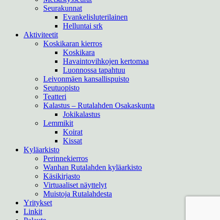
Seurakunnat
Evankelisluterilainen
Helluntai srk
Aktiviteetit
Koskikaran kierros
Koskikara
Havaintovihkojen kertomaa
Luonnossa tapahtuu
Leivonmäen kansallispuisto
Seutuopisto
Teatteri
Kalastus – Rutalahden Osakaskunta
Jokikalastus
Lemmikit
Koirat
Kissat
Kyläarkisto
Perinnekierros
Wanhan Rutalahden kyläarkisto
Käsikirjasto
Virtuaaliset näyttelyt
Muistoja Rutalahdesta
Yritykset
Linkit