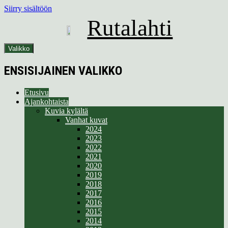
Siirry sisältöön
Rutalahti
Valikko
ENSISIJAINEN VALIKKO
Etusivu
Ajankohtaista
Kuvia kylältä
Vanhat kuvat
2024
2023
2022
2021
2020
2019
2018
2017
2016
2015
2014