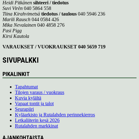
Heidi Pitkänen
sihteeri / tiedotus
Suvi Virèn
040 5864 558
Tiina Kirahvimetsä
tiedotus / taulous
040 5946 236
Marili Rausch
044 0584 426
Mika Nevalainen
040 4858 276
Pasi Pigg
Kirsi Kautola
VARAUKSET / VUOKRAUKSET
040 5659 719
SIVUPALKKI
PIKALINKIT
Tapahtumat
Tilojen varaus / vuokraus
Kuvia kylältä
Vapaat tontit ja talot
Seurapiiri
Kyläarkisto ja Rutalahden perinnekierros
Letkaliiterin kesä 2026
Rutalahden markkinat
AJANKOHTAISTA