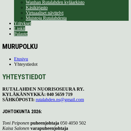
Wanhan Rutalahden kyläarkisto
Käsikirjasto
Virtuaaliset näyttelyt
Muistoja Rutalahdesta
Yritykset
Linkit
Palaute
MURUPOLKU
Etusivu
Yhteystiedot
YHTEYSTIEDOT
RUTALAHDEN NUORISOSEURA RY.
KYLÄKÄNNYKKÄ: 040 5659 719
SÄHKÖPOSTI:
rutalahden.ns@gmail.com
JOHTOKUNTA
2026
:
Toni Peiponen
puheenjohtaja
050 4050 502
Kaisa Salonen
varapuheenjohtaja