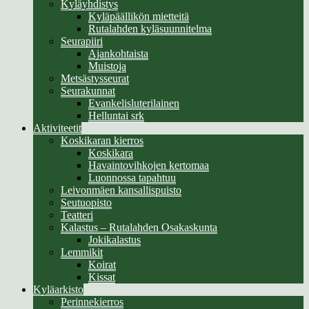
Kyläyhdistys
Kyläpäällikön mietteitä
Rutalahden kyläsuunnitelma
Seurapiiri
Ajankohtaista
Muistoja
Metsästysseurat
Seurakunnat
Evankelisluterilainen
Helluntai srk
Aktiviteetit
Koskikaran kierros
Koskikara
Havaintovihkojen kertomaa
Luonnossa tapahtuu
Leivonmäen kansallispuisto
Seutuopisto
Teatteri
Kalastus – Rutalahden Osakaskunta
Jokikalastus
Lemmikit
Koirat
Kissat
Kyläarkisto
Perinnekierros