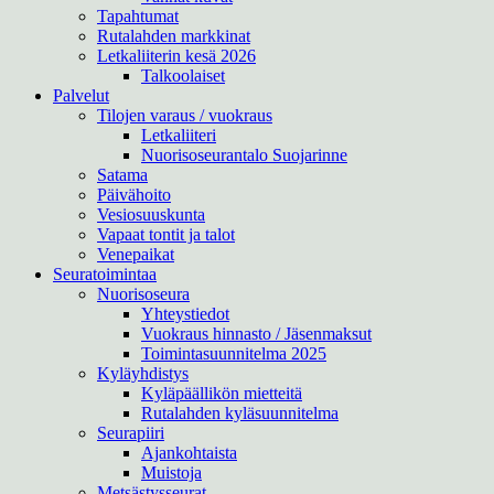
Tapahtumat
Rutalahden markkinat
Letkaliiterin kesä 2026
Talkoolaiset
Palvelut
Tilojen varaus / vuokraus
Letkaliiteri
Nuorisoseurantalo Suojarinne
Satama
Päivähoito
Vesiosuuskunta
Vapaat tontit ja talot
Venepaikat
Seuratoimintaa
Nuorisoseura
Yhteystiedot
Vuokraus hinnasto / Jäsenmaksut
Toimintasuunnitelma 2025
Kyläyhdistys
Kyläpäällikön mietteitä
Rutalahden kyläsuunnitelma
Seurapiiri
Ajankohtaista
Muistoja
Metsästysseurat