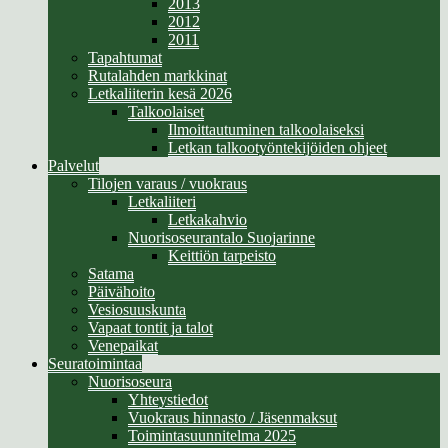
2013
2012
2011
Tapahtumat
Rutalahden markkinat
Letkaliiterin kesä 2026
Talkoolaiset
Ilmoittautuminen talkoolaiseksi
Letkan talkootyöntekijöiden ohjeet
Palvelut
Tilojen varaus / vuokraus
Letkaliiteri
Letkakahvio
Nuorisoseurantalo Suojarinne
Keittiön tarpeisto
Satama
Päivähoito
Vesiosuuskunta
Vapaat tontit ja talot
Venepaikat
Seuratoimintaa
Nuorisoseura
Yhteystiedot
Vuokraus hinnasto / Jäsenmaksut
Toimintasuunnitelma 2025