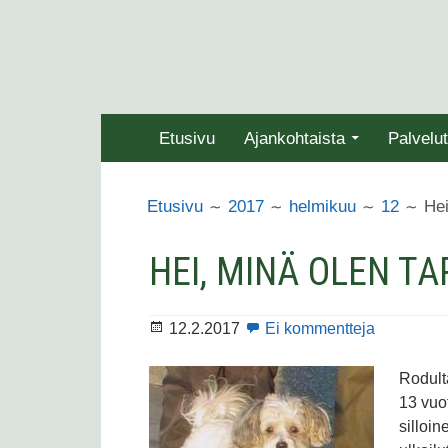
Siirry
sisältöön
ENSISIJAINEN
Etusivu
Ajankohtaista
Palvelut
VALIKKO
MURUPOLKU
Hei
Etusivu
2017
helmikuu
12
HEI, MINÄ OLEN TA
artikkeliin
Julkaistu
12.2.2017
Ei kommentteja
Hei,
minä
Rodult
olen
13 vuot
Tara
silloin