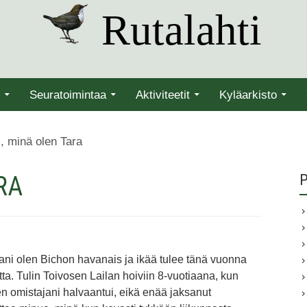
Rutalahti
Seuratoimintaa
Aktiviteetit
Kyläarkisto
, minä olen Tara
RA
P
ani olen Bichon havanais ja ikää tulee tänä vuonna
ta. Tulin Toivosen Lailan hoiviin 8-vuotiaana, kun
en omistajani halvaantui, eikä enää jaksanut