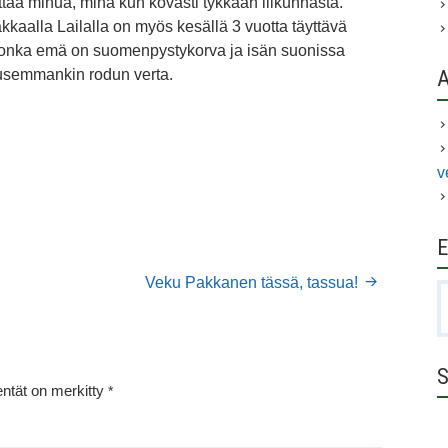
ttaa minua, minä kun kovasti tykkään liikunnasta.
kkaalla Lailalla on myös kesällä 3 vuotta täyttävä
jonka emä on suomenpystykorva ja isän suonissa
 usemmankin rodun verta.
v
E
Veku Pakkanen tässä, tassua!
H
S
entät on merkitty
*