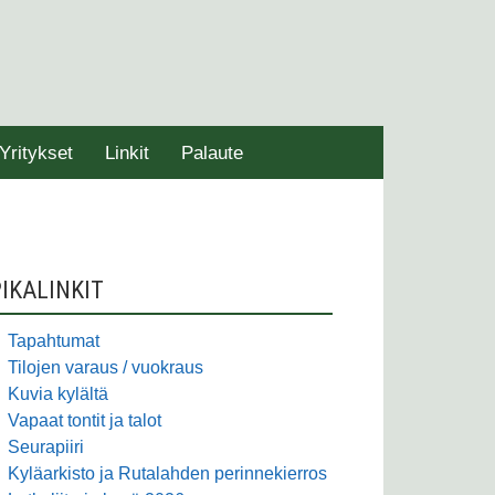
Yritykset
Linkit
Palaute
SIVUPALKKI
IKALINKIT
Tapahtumat
Tilojen varaus / vuokraus
Kuvia kylältä
Vapaat tontit ja talot
Seurapiiri
Kyläarkisto ja Rutalahden perinnekierros