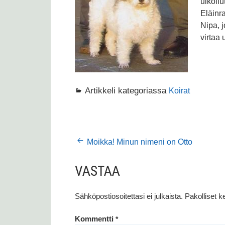
ulkoilu
Eläinra
Nipa, 
virtaa
Artikkeli kategoriassa
Koirat
ARTIKKELIEN
Moikka! Minun nimeni on Otto
SELAUS
VASTAA
Sähköpostiosoitettasi ei julkaista.
Pakolliset k
Kommentti
*