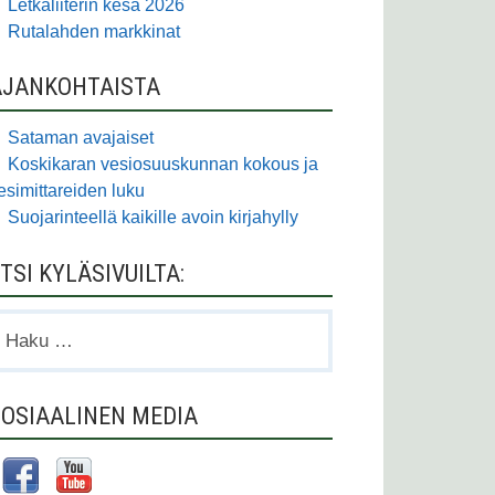
Letkaliiterin kesä 2026
Rutalahden markkinat
AJANKOHTAISTA
Sataman avajaiset
Koskikaran vesiosuuskunnan kokous ja
esimittareiden luku
Suojarinteellä kaikille avoin kirjahylly
TSI KYLÄSIVUILTA:
aku:
OSIAALINEN MEDIA