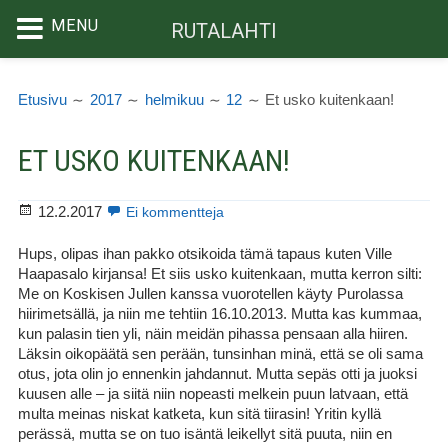
MENU
RUTALAHTI
Siirry
MURUPOLKU
sisältöön
Etusivu
2017
helmikuu
12
Et usko kuitenkaan!
ET USKO KUITENKAAN!
Julkaistu
artikkeliin
12.2.2017
Ei kommentteja
Et
usko
Hups, olipas ihan pakko otsikoida tämä tapaus kuten Ville
kuitenkaan!
Haapasalo kirjansa! Et siis usko kuitenkaan, mutta kerron silti:
Me on Koskisen Jullen kanssa vuorotellen käyty Purolassa
hiirimetsällä, ja niin me tehtiin 16.10.2013. Mutta kas kummaa,
kun palasin tien yli, näin meidän pihassa pensaan alla hiiren.
Läksin oikopäätä sen perään, tunsinhan minä, että se oli sama
otus, jota olin jo ennenkin jahdannut. Mutta sepäs otti ja juoksi
kuusen alle – ja siitä niin nopeasti melkein puun latvaan, että
multa meinas niskat katketa, kun sitä tiirasin! Yritin kyllä
perässä, mutta se on tuo isäntä leikellyt sitä puuta, niin en