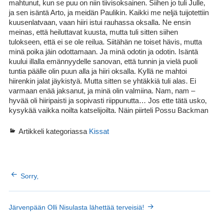
mahtunut, kun se puu on niin tiivisoksainen. Siihen jo tuli Julle,
ja sen isäntä Arto, ja meidän Paulikin. Kaikki me neljä tuijotettiin
kuusenlatvaan, vaan hiiri istui rauhassa oksalla. Ne ensin
meinas, että heiluttavat kuusta, mutta tuli sitten siihen
tulokseen, että ei se ole reilua. Siitähän ne toiset hävis, mutta
minä poika jäin odottamaan. Ja minä odotin ja odotin. Isäntä
kuului illalla emännyydelle sanovan, että tunnin ja vielä puoli
tuntia päälle olin puun alla ja hiiri oksalla. Kyllä ne mahtoi
hiirenkin jalat jäykistyä. Mutta sitten se yhtäkkiä tuli alas. Ei
varmaan enää jaksanut, ja minä olin valmiina. Nam, nam –
hyvää oli hiiripaisti ja sopivasti riippunutta… Jos ette tätä usko,
kysykää vaikka noilta katselijoilta. Näin piirteli Possu Backman
Artikkeli kategoriassa
Kissat
ARTIKKELIEN
Sorry,
SELAUS
Järvenpään Olli Nisulasta lähettää terveisiä!