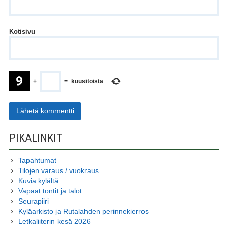
Kotisivu
+
=
kuusitoista
SIVUPALKKI
PIKALINKIT
Tapahtumat
Tilojen varaus / vuokraus
Kuvia kylältä
Vapaat tontit ja talot
Seurapiiri
Kyläarkisto ja Rutalahden perinnekierros
Letkaliiterin kesä 2026