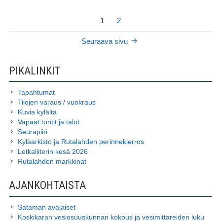
ARTIKKELIEN
Sivu
Sivu
1
2
SIVUTUS
Seuraava sivu
SIVUPALKKI
PIKALINKIT
Tapahtumat
Tilojen varaus / vuokraus
Kuvia kylältä
Vapaat tontit ja talot
Seurapiiri
Kyläarkisto ja Rutalahden perinnekierros
Letkaliiterin kesä 2026
Rutalahden markkinat
AJANKOHTAISTA
Sataman avajaiset
Koskikaran vesiosuuskunnan kokous ja vesimittareiden luku