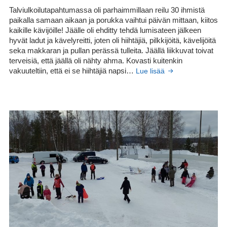
Talviulkoilutapahtumassa oli parhaimmillaan reilu 30 ihmistä
paikalla samaan aikaan ja porukka vaihtui päivän mittaan, kiitos
kaikille kävijöille! Jäälle oli ehditty tehdä lumisateen jälkeen
hyvät ladut ja kävelyreitti, joten oli hiihtäjiä, pilkkijöitä, kävelijöitä
seka makkaran ja pullan perässä tulleita. Jäällä liikkuvat toivat
terveisiä, että jäällä oli nähty ahma. Kovasti kuitenkin
Talviulkoilutapahtum
vakuuteltiin, että ei se hiihtäjiä napsi…
Lue lisää
kylärannassa