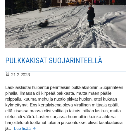
PULKKAKISAT SUOJARINTEELLÄ
Julkaistu
21.2.2023
Laskiaistiistai huipentui perinteisiin pulkkakisoihin Suojarinteen
pihalla. Ilmassa oli kirpeää pakkasta, mutta mäen päälle
reippailu, kuuma mehu ja nuotio pitivät huolen, ettei kukaan
kylmettynyt. Ensikertalaisena oleva virallinen mittaaja epäili,
että kisassa massa olisi valttia ja takaisi pitkän laskun, mutta
oletus oli väärä. Lasten sarjassa huomattiin kuinka ahkera
harjoittelu oli tuottanut tulosta ja suoritukset olivat tasalaatuisia
Pulkkakisat
ja…
Lue lisää