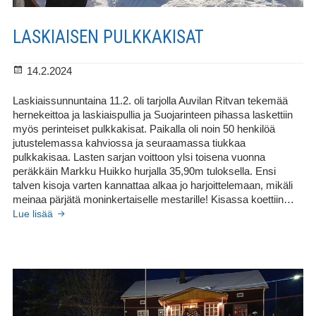
LASKIAISEN PULKKAKISAT
Julkaistu
14.2.2024
Laskiaissunnuntaina 11.2. oli tarjolla Auvilan Ritvan tekemää
hernekeittoa ja laskiaispullia ja Suojarinteen pihassa laskettiin
myös perinteiset pulkkakisat. Paikalla oli noin 50 henkilöä
jutustelemassa kahviossa ja seuraamassa tiukkaa
pulkkakisaa. Lasten sarjan voittoon ylsi toisena vuonna
peräkkäin Markku Huikko hurjalla 35,90m tuloksella. Ensi
talven kisoja varten kannattaa alkaa jo harjoittelemaan, mikäli
meinaa pärjätä moninkertaiselle mestarille! Kisassa koettiin…
Laskiaisen
Lue lisää
pulkkakisat