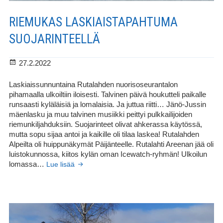
RIEMUKAS LASKIAISTAPAHTUMA
SUOJARINTEELLÄ
Julkaistu
27.2.2022
Laskiaissunnuntaina Rutalahden nuorisoseurantalon
pihamaalla ulkoiltiin iloisesti. Talvinen päivä houkutteli paikalle
runsaasti kyläläisiä ja lomalaisia. Ja juttua riitti… Jänö-Jussin
mäenlasku ja muu talvinen musiikki peittyi pulkkailijoiden
riemunkiljahduksiin. Suojarinteet olivat ahkerassa käytössä,
mutta sopu sijaa antoi ja kaikille oli tilaa laskea! Rutalahden
Alpeilta oli huippunäkymät Päijänteelle. Rutalahti Areenan jää oli
luistokunnossa, kiitos kylän oman Icewatch-ryhmän! Ulkoilun
Riemukas
lomassa…
Lue lisää
laskiaistapahtuma
suojarinteellä