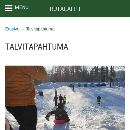
MENU
RUTALAHTI
Siirry
MURUPOLKU
sisältöön
Etusivu
Talvitapahtuma
TALVITAPAHTUMA