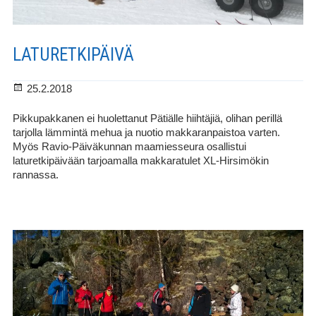
LATURETKIPÄIVÄ
Julkaistu
25.2.2018
Pikkupakkanen ei huolettanut Pätiälle hiihtäjiä, olihan perillä
tarjolla lämmintä mehua ja nuotio makkaranpaistoa varten.
Myös Ravio-Päiväkunnan maamiesseura osallistui
laturetkipäivään tarjoamalla makkaratulet XL-Hirsimökin
rannassa.