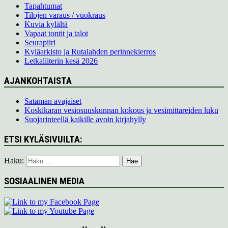
Tapahtumat
Tilojen varaus / vuokraus
Kuvia kylältä
Vapaat tontit ja talot
Seurapiiri
Kyläarkisto ja Rutalahden perinnekierros
Letkaliiterin kesä 2026
AJANKOHTAISTA
Sataman avajaiset
Koskikaran vesiosuuskunnan kokous ja vesimittareiden luku
Suojarinteellä kaikille avoin kirjahylly
ETSI KYLÄSIVUILTA:
Haku:
SOSIAALINEN MEDIA