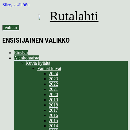
Siirry sisältöön
Rutalahti
Valikko
ENSISIJAINEN VALIKKO
Etusivu
Ajankohtaista
Kuvia kylältä
Vanhat kuvat
2024
2023
2022
2021
2020
2019
2018
2017
2016
2015
2014