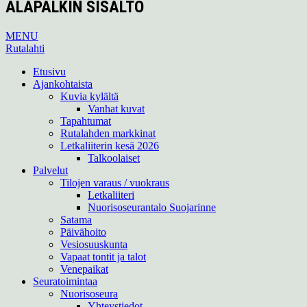
ALAPALKIN SISÄLTÖ
MENU
Rutalahti
Etusivu
Ajankohtaista
Kuvia kylältä
Vanhat kuvat
Tapahtumat
Rutalahden markkinat
Letkaliiterin kesä 2026
Talkoolaiset
Palvelut
Tilojen varaus / vuokraus
Letkaliiteri
Nuorisoseurantalo Suojarinne
Satama
Päivähoito
Vesiosuuskunta
Vapaat tontit ja talot
Venepaikat
Seuratoimintaa
Nuorisoseura
Yhteystiedot