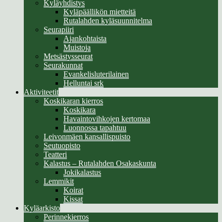
Kyläyhdistys
Kyläpäällikön mietteitä
Rutalahden kyläsuunnitelma
Seurapiiri
Ajankohtaista
Muistoja
Metsästysseurat
Seurakunnat
Evankelisluterilainen
Helluntai srk
Aktiviteetit
Koskikaran kierros
Koskikara
Havaintovihkojen kertomaa
Luonnossa tapahtuu
Leivonmäen kansallispuisto
Seutuopisto
Teatteri
Kalastus – Rutalahden Osakaskunta
Jokikalastus
Lemmikit
Koirat
Kissat
Kyläarkisto
Perinnekierros