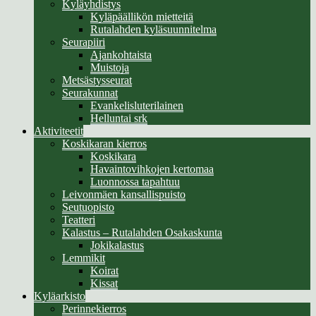
Kyläyhdistys
Kyläpäällikön mietteitä
Rutalahden kyläsuunnitelma
Seurapiiri
Ajankohtaista
Muistoja
Metsästysseurat
Seurakunnat
Evankelisluterilainen
Helluntai srk
Aktiviteetit
Koskikaran kierros
Koskikara
Havaintovihkojen kertomaa
Luonnossa tapahtuu
Leivonmäen kansallispuisto
Seutuopisto
Teatteri
Kalastus – Rutalahden Osakaskunta
Jokikalastus
Lemmikit
Koirat
Kissat
Kyläarkisto
Perinnekierros