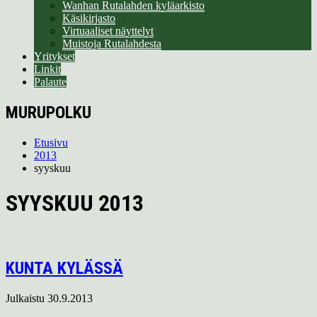
Wanhan Rutalahden kyläarkisto
Käsikirjasto
Virtuaaliset näyttelyt
Muistoja Rutalahdesta
Yritykset
Linkit
Palaute
MURUPOLKU
Etusivu
2013
syyskuu
SYYSKUU 2013
KUNTA KYLÄSSÄ
Julkaistu
30.9.2013