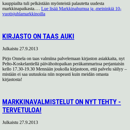
kauppiailta tuli pelkästään myönteistä palautetta uudesta
markkinapaikasta.…
Lue lisää
Markkinahumua ja -meininkiä 10-
vuotisjuhlamarkkinoilla
KIRJASTO ON TAAS AUKI
Julkaistu
27.9.2013
Pirjo Onnela on taas valmiina palvelemaan kirjaston asiakkaita, nyt
Pelto-Koskelantiellä päivähoitopaikan peräkammarissa perjantaisin
kello 17.30-19.30 Mennään joukolla kirjastoon, että palvelu säilyy –
mistään ei saa uutuuksia niin nopeasti kuin meidän omasta
kirjastosta!
MARKKINAVALMISTELUT ON NYT TEHTY -
TERVETULOA!
Julkaistu
27.9.2013