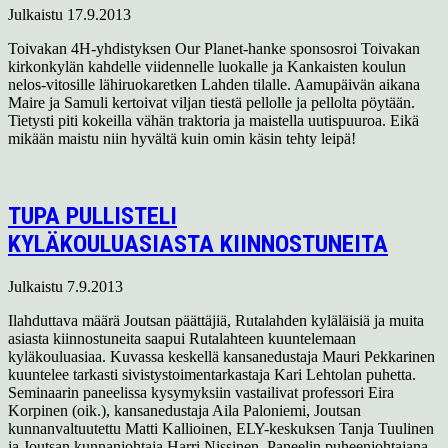
Julkaistu
17.9.2013
Toivakan 4H-yhdistyksen Our Planet-hanke sponsosroi Toivakan
kirkonkylän kahdelle viidennelle luokalle ja Kankaisten koulun
nelos-vitosille lähiruokaretken Lahden tilalle. Aamupäivän aikana
Maire ja Samuli kertoivat viljan tiestä pellolle ja pellolta pöytään.
Tietysti piti kokeilla vähän traktoria ja maistella uutispuuroa. Eikä
mikään maistu niin hyvältä kuin omin käsin tehty leipä!
TUPA PULLISTELI
KYLÄKOULUASIASTA KIINNOSTUNEITA
Julkaistu
7.9.2013
Ilahduttava määrä Joutsan päättäjiä, Rutalahden kyläläisiä ja muita
asiasta kiinnostuneita saapui Rutalahteen kuuntelemaan
kyläkouluasiaa. Kuvassa keskellä kansanedustaja Mauri Pekkarinen
kuuntelee tarkasti sivistystoimentarkastaja Kari Lehtolan puhetta.
Seminaarin paneelissa kysymyksiin vastailivat professori Eira
Korpinen (oik.), kansanedustaja Aila Paloniemi, Joutsan
kunnanvaltuutettu Matti Kallioinen, ELY-keskuksen Tanja Tuulinen
ja Joutsan kunnanjohtaja Harri Nissinen. Paneelin puheenjohtajana