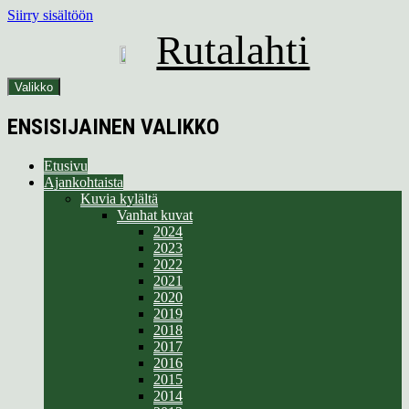
Siirry sisältöön
Rutalahti
Valikko
ENSISIJAINEN VALIKKO
Etusivu
Ajankohtaista
Kuvia kylältä
Vanhat kuvat
2024
2023
2022
2021
2020
2019
2018
2017
2016
2015
2014