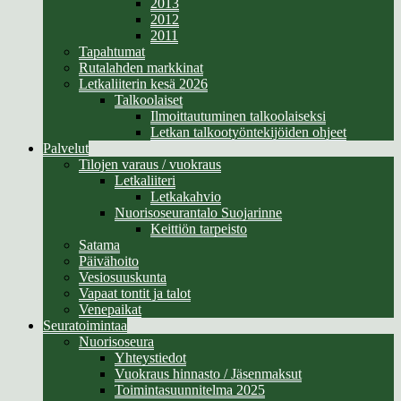
2013
2012
2011
Tapahtumat
Rutalahden markkinat
Letkaliiterin kesä 2026
Talkoolaiset
Ilmoittautuminen talkoolaiseksi
Letkan talkootyöntekijöiden ohjeet
Palvelut
Tilojen varaus / vuokraus
Letkaliiteri
Letkakahvio
Nuorisoseurantalo Suojarinne
Keittiön tarpeisto
Satama
Päivähoito
Vesiosuuskunta
Vapaat tontit ja talot
Venepaikat
Seuratoimintaa
Nuorisoseura
Yhteystiedot
Vuokraus hinnasto / Jäsenmaksut
Toimintasuunnitelma 2025