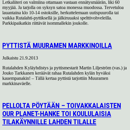
Letkaliiteri on valmiina ottamaan vastaan ennätysmäärän, liki 60
myyjää. Ja tarjolla on syksyn satoa monessa muodossa. Tervetuloa
lauantaina klo 10-14 ostoksille, herkuttelemaan uutispuurolla tai
vaikka Rutalahti-pyttiksellä ja jälkiruuaksi spelttivohveleilla.
Parkkipaikatkin riittävät isommallekin joukolle.
PYTTISTÄ MUURAMEN MARKKINOILLA
Julkaistu
21.9.2013
Rutalahden Kyläyhdistys ja pyttismestarit Martin Liljeström (vas.) ja
Jouko Tarkkanen keräävät rahaa Rutalahden kylän hyväksi
kauempanakin! – Tällä kertaa pyttistä tarjottiin Muuramen
markkinaväelle.
PELLOLTA PÖYTÄÄN – TOIVAKKALAISTEN
OUR PLANET-HANKE TOI KOULULAISIA
TILAKÄYNNILLE LAHDEN TILALLE