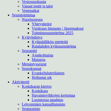
Vesiosuuskunta
Vapaat tontit ja talot
Venepaikat
Seuratoimintaa
Nuorisoseura
Yhteystiedot
Vuokraus hinnasto / Jäsenmaksut
Toimintasuunnitelma 2025
Kyläyhdistys
Kyläpäällikön mietteitä
Rutalahden kyläsuunnitelma
Seurapiiri
Ajankohtaista
Muistoja
Metsästysseurat
Seurakunnat
Evankelisluterilainen
Helluntai srk
Aktiviteetit
Koskikaran kierros
Koskikara
Havaintovihkojen kertomaa
Luonnossa tapahtuu
Leivonmäen kansallispuisto
Seutuopisto