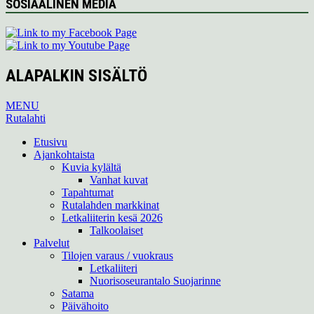
SOSIAALINEN MEDIA
ALAPALKIN SISÄLTÖ
MENU
Rutalahti
Etusivu
Ajankohtaista
Kuvia kylältä
Vanhat kuvat
Tapahtumat
Rutalahden markkinat
Letkaliiterin kesä 2026
Talkoolaiset
Palvelut
Tilojen varaus / vuokraus
Letkaliiteri
Nuorisoseurantalo Suojarinne
Satama
Päivähoito