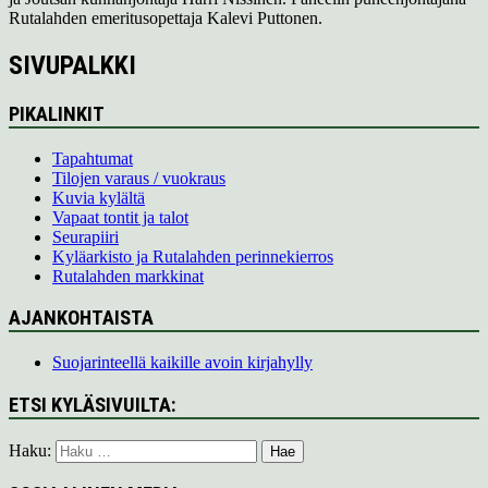
Rutalahden emeritusopettaja Kalevi Puttonen.
SIVUPALKKI
PIKALINKIT
Tapahtumat
Tilojen varaus / vuokraus
Kuvia kylältä
Vapaat tontit ja talot
Seurapiiri
Kyläarkisto ja Rutalahden perinnekierros
Rutalahden markkinat
AJANKOHTAISTA
Suojarinteellä kaikille avoin kirjahylly
ETSI KYLÄSIVUILTA:
Haku: