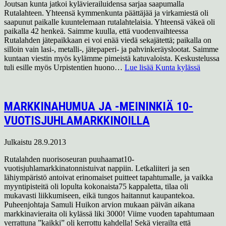
Joutsan kunta jatkoi kylävierailuidensa sarjaa saapumalla
Rutalahteen. Yhteensä kymmenkunta päättäjää ja virkamiestä oli
saapunut paikalle kuuntelemaan rutalahtelaisia. Yhteensä väkeä oli
paikalla 42 henkeä. Saimme kuulla, että vuodenvaihteessa
Rutalahden jätepaikkaan ei voi enää viedä sekajätettä; paikalla on
silloin vain lasi-, metalli-, jätepaperi- ja pahvinkeräyslootat. Saimme
kuntaan viestin myös kylämme pimeistä katuvaloista. Keskustelussa
tuli esille myös Urpistentien huono…
Lue lisää
Kunta kylässä
MARKKINAHUMUA JA -MEININKIÄ 10-
VUOTISJUHLAMARKKINOILLA
Julkaistu
28.9.2013
Rutalahden nuorisoseuran puuhaamat10-
vuotisjuhlamarkkinatonnistuivat nappiin. Letkaliiteri ja sen
lähiympäristö antoivat erinomaiset puitteet tapahtumalle, ja vaikka
myyntipisteitä oli lopulta kokonaista75 kappaletta, tilaa oli
mukavasti liikkumiseen, eikä tungos haitannut kaupantekoa.
Puheenjohtaja Samuli Huikon arvion mukaan päivän aikana
markkinavieraita oli kylässä liki 3000! Viime vuoden tapahtumaan
verrattuna ”kaikki” oli kerrottu kahdella! Sekä vierailta että