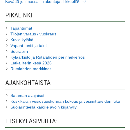
Kevättä jo ilmassa – rakentajat liikkeellä!
SIVUPALKKI
PIKALINKIT
Tapahtumat
Tilojen varaus / vuokraus
Kuvia kylältä
Vapaat tontit ja talot
Seurapiiri
Kyläarkisto ja Rutalahden perinnekierros
Letkaliiterin kesä 2026
Rutalahden markkinat
AJANKOHTAISTA
Sataman avajaiset
Koskikaran vesiosuuskunnan kokous ja vesimittareiden luku
Suojarinteellä kaikille avoin kirjahylly
ETSI KYLÄSIVUILTA: