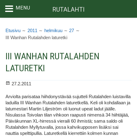
MENU
RUTALAHTI
Siirry
MURUPOLKU
sisältöön
Etusivu
2011
helmikuu
27
III Wanhan Rutalahden laturetki
III WANHAN RUTALAHDEN
LATURETKI
Julkaistu
27.2.2011
Arviolta parisataa hiihdonystävää sujutteli Rutalahden luistavilla
laduilla III Wanhan Rutalahden laturetkellä. Keli oli kohdallaan ja
latumestari Martin Liljeström oli luonut upeat ladut jäälle.
Nisulassa Toivolan tilan vihkoon raapusti nimensä 34 hiihtäjää,
Päiväkunnan XL-hirressä vieraili 60 ihmistä; sama saldo oli
Rutalahden Myllytuvalla, jossa kahvikupposen lisäksi sai
nauttia spelttipullia. Laturetkellä kierrettiin kolmen kunnan