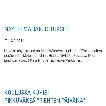
Eeron
malja
NÄYTELMÄHARJOITUKSET
Julkaistu
13.2.2011
Kevään näytelmänä on Matti Wanteen kirjoittama ”Poikamiehen
pesäpuu”. Näytelmän ohjaa Helena Gyldèn. Kuvassa Ilkka
Lindholm (vas. ) Kirsi Ilmonen ja Tapani Parkkinen.
KOULUSSA KUHISI
PIKKUVÄKEÄ ”PIENTEN PÄIVÄNÄ”