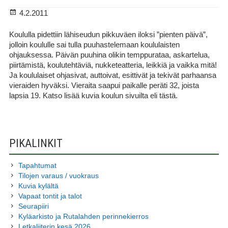
Julkaistu
4.2.2011
Koululla pidettiin lähiseudun pikkuväen iloksi ”pienten päivä”,
jolloin koululle sai tulla puuhastelemaan koululaisten
ohjauksessa. Päivän puuhina olikin temppurataa, askartelua,
piirtämistä, koulutehtäviä, nukketeatteria, leikkiä ja vaikka mitä!
Ja koululaiset ohjasivat, auttoivat, esittivät ja tekivät parhaansa
vieraiden hyväksi. Vieraita saapui paikalle peräti 32, joista
lapsia 19. Katso lisää kuvia koulun sivuilta eli tästä.
SIVUPALKKI
PIKALINKIT
Tapahtumat
Tilojen varaus / vuokraus
Kuvia kylältä
Vapaat tontit ja talot
Seurapiiri
Kyläarkisto ja Rutalahden perinnekierros
Letkaliiterin kesä 2026