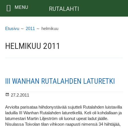
MENU
RUTALAHTI
Siirry
MURUPOLKU
sisältöön
Etusivu
2011
helmikuu
HELMIKUU 2011
III WANHAN RUTALAHDEN LATURETKI
Julkaistu
27.2.2011
Arviolta parisataa hiihdonystävää sujutteli Rutalahden luistavilla
laduilla III Wanhan Rutalahden laturetkellä. Keli oli kohdallaan ja
latumestari Martin Liljeström oli luonut upeat ladut jäälle.
Nisulassa Toivolan tilan vihkoon raapusti nimensä 34 hiihtäjää,