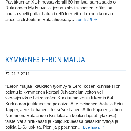
Päiväkunnan XL-hirressä vieraili 60 ihmistä; sama saldo oli
Rutalahden Myllytuvalla, jossa kahvikupposen lisäksi sai
nauttia spelttipullia. Laturetkellä kierrettiin kolmen kunnan
III
alueella eli Joutsan Rutalahdessa,…
Lue lisää
Wanhan
Rutalahden
laturetki
KYMMENES EERON MALJA
Julkaistu
21.2.2011
”Eeron maljaa” kaukalon työmyyrä Eero Ikosen kunniaksi on
pelattu jo kymmenen kertaa! Juhlaottelun voiton vei
vierasjoukkue Leivonmäen Kurkiauran koulu lukemin 6-4.
Kurkiauran joukkueessa pelasivat Atte Heinonen, Aatu ja Eetu
Tapper, Jere Tarhanen, Jussi Sokkanen, Arttu Pajunen ja Tino
Nurminen. Rutalahden Koskikaran koulun lapset (yläkuva)
taistelivat sinnikkäästi ja kotijoukkueessa pelasikin tyttöjä ja
Kymmenes
poikia 1.-6.-luokilta. Pieni ja pippurinen…
Lue lisää