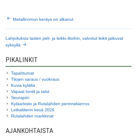
ARTIKKELIEN
Metalliromun keräys on alkanut
SELAUS
Lahjoituksia lasten peli- ja leikki-iltoihin, valvotut leikit jatkuvat
syksyllä
SIVUPALKKI
PIKALINKIT
Tapahtumat
Tilojen varaus / vuokraus
Kuvia kylältä
Vapaat tontit ja talot
Seurapiiri
Kyläarkisto ja Rutalahden perinnekierros
Letkaliiterin kesä 2026
Rutalahden markkinat
AJANKOHTAISTA