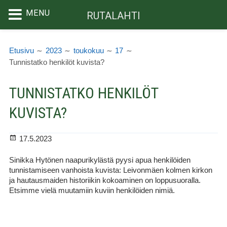
MENU
RUTALAHTI
Siirry
MURUPOLKU
sisältöön
Etusivu
2023
toukokuu
17
Tunnistatko henkilöt kuvista?
TUNNISTATKO HENKILÖT
KUVISTA?
Julkaistu
17.5.2023
Sinikka Hytönen naapurikylästä pyysi apua henkilöiden
tunnistamiseen vanhoista kuvista: Leivonmäen kolmen kirkon
ja hautausmaiden historiikin kokoaminen on loppusuoralla.
Etsimme vielä muutamiin kuviin henkilöiden nimiä.