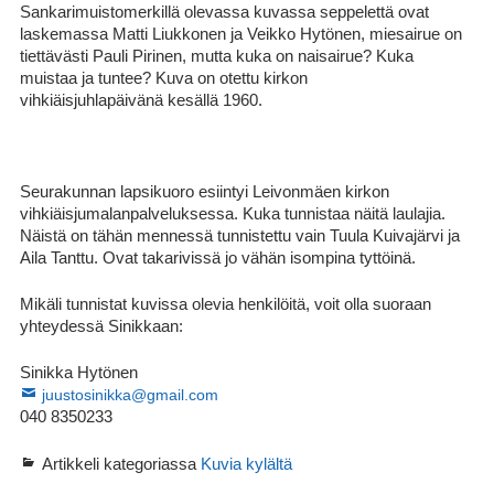
Sankarimuistomerkillä olevassa kuvassa seppelettä ovat
laskemassa Matti Liukkonen ja Veikko Hytönen, miesairue on
tiettävästi Pauli Pirinen, mutta kuka on naisairue? Kuka
muistaa ja tuntee? Kuva on otettu kirkon
vihkiäisjuhlapäivänä kesällä 1960.
Seurakunnan lapsikuoro esiintyi Leivonmäen kirkon
vihkiäisjumalanpalveluksessa. Kuka tunnistaa näitä laulajia.
Näistä on tähän mennessä tunnistettu vain Tuula Kuivajärvi ja
Aila Tanttu. Ovat takarivissä jo vähän isompina tyttöinä.
Mikäli tunnistat kuvissa olevia henkilöitä, voit olla suoraan
yhteydessä Sinikkaan:
Sinikka Hytönen
juustosinikka@gmail.com
040 8350233
Artikkeli kategoriassa
Kuvia kylältä