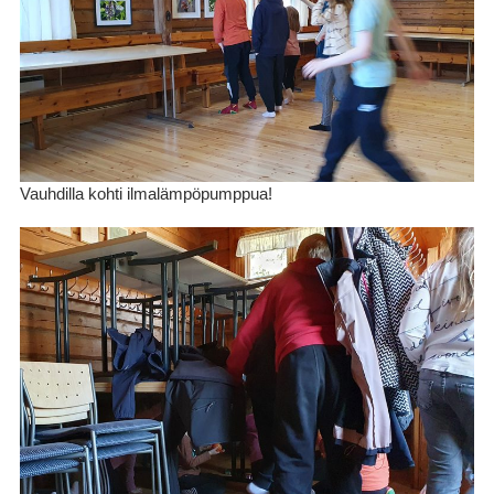
Vauhdilla kohti ilmalämpöpumppua!