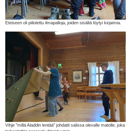
Eteiseen oli piilotettu ilmapalloja, joiden sisältä löytyi kirjaimia.
Vihje ”millä Aladdin lentää” johdatti salissa olevalle matolle, joka