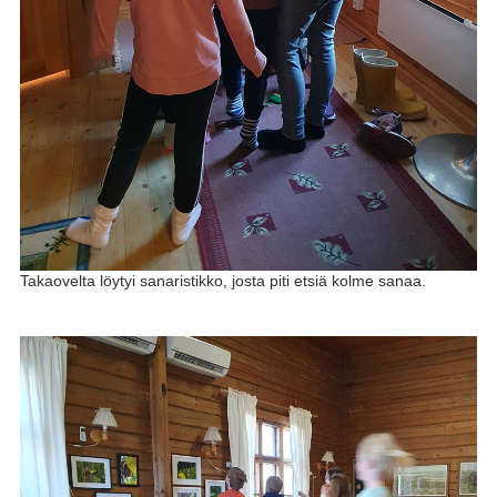
Takaovelta löytyi sanaristikko, josta piti etsiä kolme sanaa.