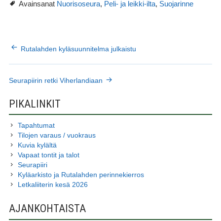
Avainsanat
,
,
Nuorisoseura
Peli- ja leikki-ilta
Suojarinne
ARTIKKELIEN
Rutalahden kyläsuunnitelma julkaistu
SELAUS
Seurapiirin retki Viherlandiaan
SIVUPALKKI
PIKALINKIT
Tapahtumat
Tilojen varaus / vuokraus
Kuvia kylältä
Vapaat tontit ja talot
Seurapiiri
Kyläarkisto ja Rutalahden perinnekierros
Letkaliiterin kesä 2026
AJANKOHTAISTA