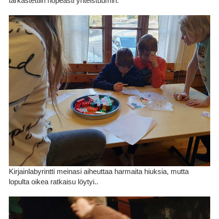
tarkastettiin nopeasti yhteistuumin.
Kirjainlabyrintti meinasi aiheuttaa harmaita hiuksia, mutta
lopulta oikea ratkaisu löytyi..