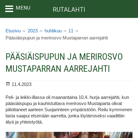
MENU
RUTALAHTI
Siirry
MURUPOLKU
sisältöön
Etusivu
2023
huhtikuu
11
Pääsiäispupun ja merirosvo Mustaparran aarrejahti
PÄÄSIÄISPUPUN JA MERIROSVO
MUSTAPARRAN AARREJAHTI
Julkaistu
11.4.2023
Peli- ja leikki-illassa oli maanantaina 10.4. hurja aarrejahti, kun
pääsiäispupu ja kauhistuttava merirosvo Mustaparta olivat
piilottaneet aarteen Suojarinteen ympäristöön. Reilu kymmenen
lasta saapui etsimään aarretta, jonka löytämiseksi vaadittiin
älyä ja yhteistyötä.