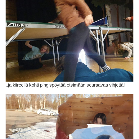
..ja kiireellä kohti pingispöytää etsimään seuraavaa vihjettä!