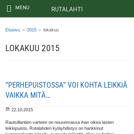
MENU
RUTALAHTI
Siirry
MURUPOLKU
sisältöön
Etusivu
2015
lokakuu
LOKAKUU 2015
”PERHEPUISTOSSA” VOI KOHTA LEIKKIÄ
VAIKKA MITÄ…
Julkaistu
22.10.2015
Rautsillantien varteen on nousemassa ihan oikea lasten
leikkipuisto. Rutalahden kyläyhdistys on hankkinut