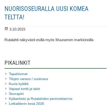
NUORISOSEURALLA UUSI KOMEA
TELTTA!
Julkaistu
3.10.2015
Rutalahti näkyvästi esillä myös Muuramen markkinoilla
SIVUPALKKI
PIKALINKIT
Tapahtumat
Tilojen varaus / vuokraus
Kuvia kylältä
Vapaat tontit ja talot
Seurapiiri
Kyläarkisto ja Rutalahden perinnekierros
Letkaliiterin kesä 2026