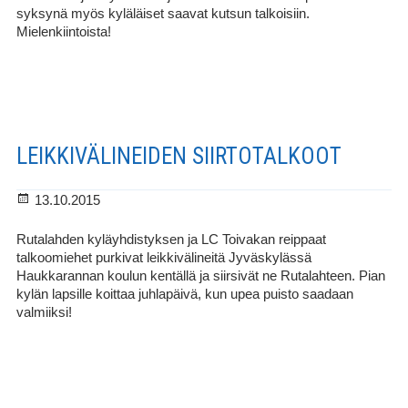
syksynä myös kyläläiset saavat kutsun talkoisiin.
Mielenkiintoista!
LEIKKIVÄLINEIDEN SIIRTOTALKOOT
Julkaistu
13.10.2015
Rutalahden kyläyhdistyksen ja LC Toivakan reippaat
talkoomiehet purkivat leikkivälineitä Jyväskylässä
Haukkarannan koulun kentällä ja siirsivät ne Rutalahteen. Pian
kylän lapsille koittaa juhlapäivä, kun upea puisto saadaan
valmiiksi!