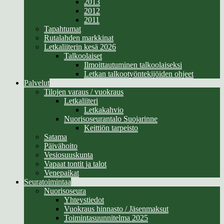
2013
2012
2011
Tapahtumat
Rutalahden markkinat
Letkaliiterin kesä 2026
Talkoolaiset
Ilmoittautuminen talkoolaiseksi
Letkan talkootyöntekijöiden ohjeet
Palvelut
Tilojen varaus / vuokraus
Letkaliiteri
Letkakahvio
Nuorisoseurantalo Suojarinne
Keittiön tarpeisto
Satama
Päivähoito
Vesiosuuskunta
Vapaat tontit ja talot
Venepaikat
Seuratoimintaa
Nuorisoseura
Yhteystiedot
Vuokraus hinnasto / Jäsenmaksut
Toimintasuunnitelma 2025