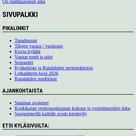
On matikkasopan aika
SIVUPALKKI
PIKALINKIT
Tapahtumat
Tilojen varaus / vuokraus
Kuvia kylältä
Vapaat tontit ja talot
Seurapiiri
Kyläarkisto ja Rutalahden perinnekierros
Letkaliiterin kesä 2026
Rutalahden markkinat
AJANKOHTAISTA
Sataman avajaiset
Koskikaran vesiosuuskunnan kokous ja vesimittareiden luku
Suojarinteellä kaikille avoin kirjahylly
ETSI KYLÄSIVUILTA: