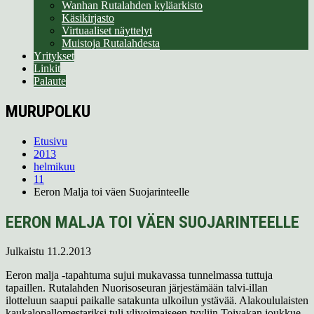
Wanhan Rutalahden kyläarkisto
Käsikirjasto
Virtuaaliset näyttelyt
Muistoja Rutalahdesta
Yritykset
Linkit
Palaute
MURUPOLKU
Etusivu
2013
helmikuu
11
Eeron Malja toi väen Suojarinteelle
EERON MALJA TOI VÄEN SUOJARINTEELLE
Julkaistu
11.2.2013
Eeron malja -tapahtuma sujui mukavassa tunnelmassa tuttuja
tapaillen. Rutalahden Nuorisoseuran järjestämään talvi-illan
ilotteluun saapui paikalle satakunta ulkoilun ystävää. Alakoululaisten
kaukalopallomestariksi tuli ylivoimaiseen tyyliin Toivakan joukkue