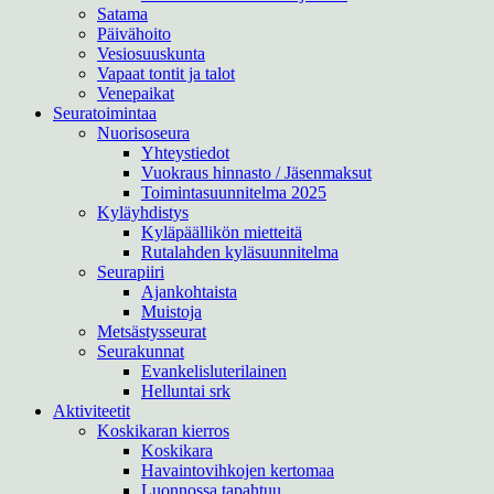
Satama
Päivähoito
Vesiosuuskunta
Vapaat tontit ja talot
Venepaikat
Seuratoimintaa
Nuorisoseura
Yhteystiedot
Vuokraus hinnasto / Jäsenmaksut
Toimintasuunnitelma 2025
Kyläyhdistys
Kyläpäällikön mietteitä
Rutalahden kyläsuunnitelma
Seurapiiri
Ajankohtaista
Muistoja
Metsästysseurat
Seurakunnat
Evankelisluterilainen
Helluntai srk
Aktiviteetit
Koskikaran kierros
Koskikara
Havaintovihkojen kertomaa
Luonnossa tapahtuu