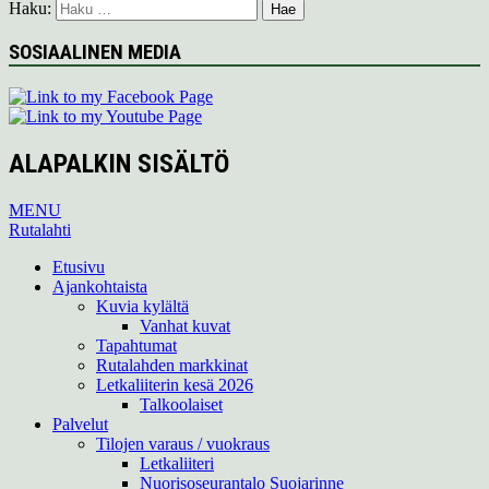
Haku:
SOSIAALINEN MEDIA
ALAPALKIN SISÄLTÖ
MENU
Rutalahti
Etusivu
Ajankohtaista
Kuvia kylältä
Vanhat kuvat
Tapahtumat
Rutalahden markkinat
Letkaliiterin kesä 2026
Talkoolaiset
Palvelut
Tilojen varaus / vuokraus
Letkaliiteri
Nuorisoseurantalo Suojarinne