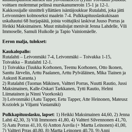
voittaen molemmat pelinsä murskanumeroin 15-1 ja 12-1.
Kakkossijalle sinnitteli yllättäen isäntäjoukkue Rutalahti, joka jätti
Leivonmäen kolmoseksi maalein 7-4. Pulkkapituuslaskukisaan
uskaltautui 68 hurjapäätä, joista voittajiksi laskivat Juuso Porras ja
Heikki Maksimainen. Muut mitalisijat menivät Jenna Lahdelle, Vili
Immoselle, Samuli Huikolle ja Tapio Vainiomäelle.
Eeron malja, tulokset:
Kaukalopallo:
Rutalahti – Leivonmäki 7-4, Leivonmäki – Toivakka 1-15,
Toivakka – Rutalahti 12-1.
1) Toivakka (Tuukka Korhonen, Teemu Korhonen, Otto Ikonen,
Santtu Järvelin, Arttu Paalanen, Arttu Pylväläinen, Mika Tiainen ja
Aukusti Karanta.)
2) Rutalahti (Tuomas Mäkinen, Valtteri Porras, Nuutti Rautio, Jussi
Maksimainen, Kalle-Oskari Tarkkanen, Tytti Rautio, Helmi
Liimatainen ja Ninni Vuorkoski)
3) Leivonmäki (Aatu Tapper, Eetu Tapper, Atte Heinonen, Mateusz
Koziolek ja Viljami Vastamäki)
Pulkkapituuslasku, lapset
: 1) Heikki Maksimainen 44,60, 2) Jenna
Lahti 42,30, 3) Vili Immonen 41,80, 4) Valtteri Silvennonen 41,70,
5) Aatu Porras 41,10, 6) Antton Auvila (+ Martta Leinonen) 41,00,
7) Valtteri Prras 40,80, 8) Martta Leinonen 40,70, 9) Anni