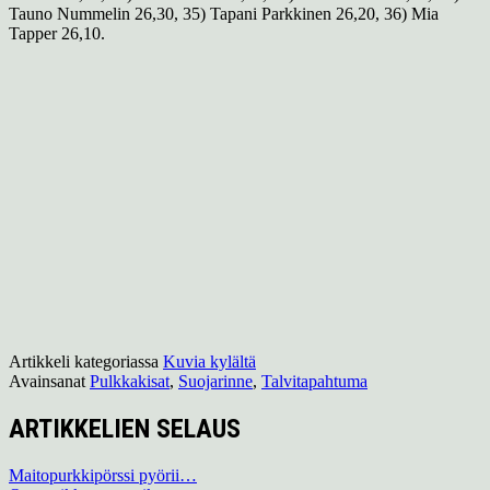
Tauno Nummelin 26,30, 35) Tapani Parkkinen 26,20, 36) Mia
Tapper 26,10.
Artikkeli kategoriassa
Kuvia kylältä
Avainsanat
Pulkkakisat
,
Suojarinne
,
Talvitapahtuma
ARTIKKELIEN SELAUS
Maitopurkkipörssi pyörii…