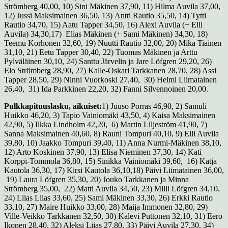
Strömberg 40,00, 10) Sini Mäkinen 37,90, 11) Hilma Auvila 37,00,
12) Jussi Maksimainen 36,50, 13) Antti Rautio 35,50, 14) Tytti
Rautio 34,70, 15) Aatu Tapper 34,50, 16) Alexi Auvila (+ Elli
Auvila) 34,30,17) Elias Mäkinen (+ Sami Mäkinen) 34,30, 18)
Teemu Korhonen 32,60, 19) Nuutti Rautio 32,00, 20) Mika Tiainen
31,10, 21) Eetu Tapper 30,40, 22) Tuomas Mäkinen ja Arttu
Pylväläinen 30,10, 24) Santtu Järvelin ja Jare Löfgren 29,20, 26)
Elo Strömberg 28,90, 27) Kalle-Oskari Tarkkanen 28,70, 28) Assi
Tapper 28,50, 29) Ninni Vuorkoski 27,40, 30) Helmi Liimatainen
26,40, 31) Ida Parkkinen 22,20, 32) Fanni Silvennoinen 20,00.
Pulkkapituuslasku, aikuiset:
1) Juuso Porras 46,90, 2) Samuli
Huikko 46,20, 3) Tapio Vainiomäki 43,50, 4) Kaisa Maksimainen
42,90, 5) Ilkka Lindholm 42,20, 6) Martin Liljeström 41,90, 7)
Sanna Maksimainen 40,60, 8) Rauni Tompuri 40,10, 9) Elli Auvila
39,80, 10) Jaakko Tompuri 39,40, 11) Anna Nurmi-Mäkinen 38,10,
12) Arto Koskinen 37,90, 13) Elisa Nieminen 37,30, 14) Kati
Korppi-Tommola 36,80, 15) Sinikka Vainiomäki 39,60, 16) Katja
Kautola 36,30, 17) Kirsi Kautola 36,10,18) Päivi Liimatainen 36,00,
19) Laura Löfgren 35,30, 20) Jouko Tarkkanen ja Minna
Strömberg 35,00, 22) Matti Auvila 34,50, 23) Milli Löfgren 34,10,
24) Liias Liias 33,60, 25) Sami Mäkinen 33,30, 26) Erkki Rautio
33,10, 27) Maire Huikko 33,00, 28) Maija Immonen 32,80, 29)
Ville-Veikko Tarkkanen 32,50, 30) Kalevi Puttonen 32,10, 31) Eero
Ikonen 28,40, 32) Aleksi Liias 27,80, 33) Päivi Auvila 27,30, 34)