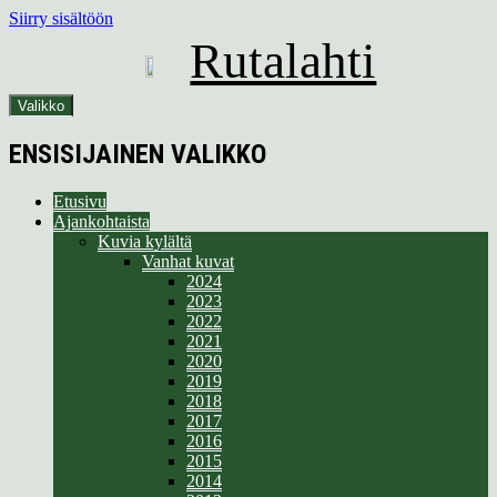
Siirry sisältöön
Rutalahti
Valikko
ENSISIJAINEN VALIKKO
Etusivu
Ajankohtaista
Kuvia kylältä
Vanhat kuvat
2024
2023
2022
2021
2020
2019
2018
2017
2016
2015
2014