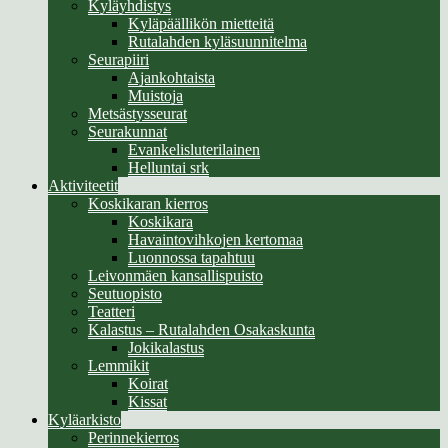
Kyläyhdistys
Kyläpäällikön mietteitä
Rutalahden kyläsuunnitelma
Seurapiiri
Ajankohtaista
Muistoja
Metsästysseurat
Seurakunnat
Evankelisluterilainen
Helluntai srk
Aktiviteetit
Koskikaran kierros
Koskikara
Havaintovihkojen kertomaa
Luonnossa tapahtuu
Leivonmäen kansallispuisto
Seutuopisto
Teatteri
Kalastus – Rutalahden Osakaskunta
Jokikalastus
Lemmikit
Koirat
Kissat
Kyläarkisto
Perinnekierros