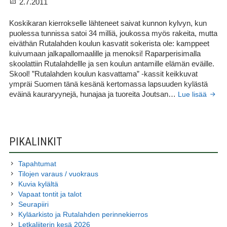
Julkaistu
2.7.2011
Koskikaran kierrokselle lähteneet saivat kunnon kylvyn, kun
puolessa tunnissa satoi 34 milliä, joukossa myös rakeita, mutta
eiväthän Rutalahden koulun kasvatit sokerista ole: kamppeet
kuivumaan jalkapallomaalille ja menoksi! Raparperisimalla
skoolattiin Rutalahdellle ja sen koulun antamille elämän eväille.
Skool! ”Rutalahden koulun kasvattama” -kassit keikkuvat
ympräi Suomen tänä kesänä kertomassa lapsuuden kylästä
Suuri
eväinä kauraryynejä, hunajaa ja tuoreita Joutsan…
Lue lisää
luokk
2.7.20
on
siirtyn
SIVUPALKKI
mukav
PIKALINKIT
muist
joukk
Tapahtumat
Tilojen varaus / vuokraus
Kuvia kylältä
Vapaat tontit ja talot
Seurapiiri
Kyläarkisto ja Rutalahden perinnekierros
Letkaliiterin kesä 2026