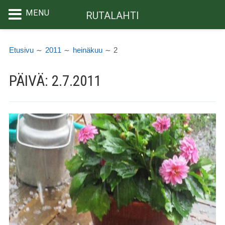
MENU
RUTALAHTI
Siirry
MURUPOLKU
sisältöön
Etusivu
2011
heinäkuu
2
PÄIVÄ:
2.7.2011