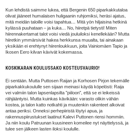
Kun lehdistä saimme lukea, että Bergenin 650 piparkakkutaloa
olivat jääneet humalaisen huligaanin ruhjomiksi, heräsi ajatus,
mitä meidän taloille voisi tapahtua… Mitä yön hiljaisina hetkinä
kylässä puuhataan – ja kuka… No, hiiretpä tietysti! Miten
hiirennakertamat talot voisi viedä jouluiloksi kenellekään? Mutta
hiiretkin ymmärsivät hakea herkkunsa muualta, tai ainakaan
yksikään ei erehtynyt hiirenloukkuun, joita Vainiomäen Tapio ja
Ikosen Eero kilvan kävivät kokemassa.
KOSKIKARAN KOULUSSAKO KOSTEUSVAURIO!
Ei sentään. Mutta Puttosen Raijan ja Korhosen Pirjon tekemälle
piparkakkukoululle sen sijaan meinasi käydä köpelösti: Raija
vei valmiin talon lapsenlapsilta ”piiloon”, että se ei leikeissä
rähjääntyisi. Mutta kuinkas kävikään: varasto olikin vähän
kostea, ja talon katto notkahti ja muutenkin rakenteet alkoivat
antaa periksi. Onneksi perhepiiristä löytyi apua, ja
rakennuspiirustukset laatinut Kalevi Puttonen riensi hommiin.
Ja niin koulu Patruunan kuusineen komeilee nyt näyttelyssä, ja
tulee sen jälkeen lasten iloksi koululle.