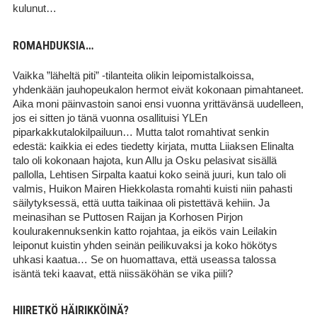
kulunut…
ROMAHDUKSIA…
Vaikka ”läheltä piti” -tilanteita olikin leipomistalkoissa,
yhdenkään jauhopeukalon hermot eivät kokonaan pimahtaneet.
Aika moni päinvastoin sanoi ensi vuonna yrittävänsä uudelleen,
jos ei sitten jo tänä vuonna osallituisi YLEn
piparkakkutalokilpailuun… Mutta talot romahtivat senkin
edestä: kaikkia ei edes tiedetty kirjata, mutta Liiaksen Elinalta
talo oli kokonaan hajota, kun Allu ja Osku pelasivat sisällä
pallolla, Lehtisen Sirpalta kaatui koko seinä juuri, kun talo oli
valmis, Huikon Mairen Hiekkolasta romahti kuisti niin pahasti
säilytyksessä, että uutta taikinaa oli pistettävä kehiin. Ja
meinasihan se Puttosen Raijan ja Korhosen Pirjon
koulurakennuksenkin katto rojahtaa, ja eikös vain Leilakin
leiponut kuistin yhden seinän peilikuvaksi ja koko hökötys
uhkasi kaatua… Se on huomattava, että useassa talossa
isäntä teki kaavat, että niissäköhän se vika piili?
HIIRETKÖ HÄIRIKKÖINÄ?