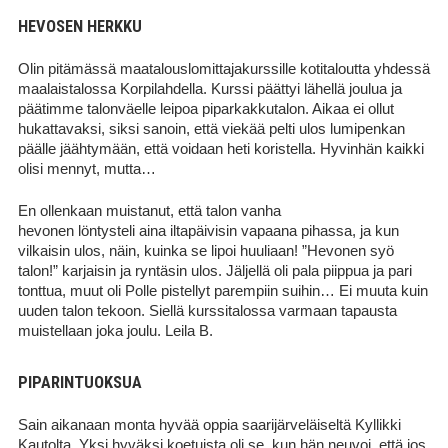
HEVOSEN HERKKU
Olin pitämässä maatalouslomittajakurssille kotitaloutta yhdessä
maalaistalossa Korpilahdella. Kurssi päättyi lähellä joulua ja
päätimme talonväelle leipoa piparkakkutalon. Aikaa ei ollut
hukattavaksi, siksi sanoin, että viekää pelti ulos lumipenkan
päälle jäähtymään, että voidaan heti koristella. Hyvinhän kaikki
olisi mennyt, mutta…
En ollenkaan muistanut, että talon vanha
hevonen löntysteli aina iltapäivisin vapaana pihassa, ja kun
vilkaisin ulos, näin, kuinka se lipoi huuliaan! ”Hevonen syö
talon!” karjaisin ja ryntäsin ulos. Jäljellä oli pala piippua ja pari
tonttua, muut oli Polle pistellyt parempiin suihin… Ei muuta kuin
uuden talon tekoon. Siellä kurssitalossa varmaan tapausta
muistellaan joka joulu. Leila B.
PIPARINTUOKSUA
Sain aikanaan monta hyvää oppia saarijärveläiseltä Kyllikki
Kautolta. Yksi hyväksi koetuista oli se, kun hän neuvoi, että jos