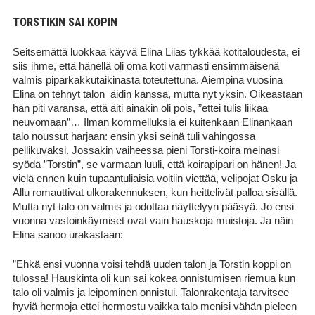
TORSTIKIN SAI KOPIN
Seitsemättä luokkaa käyvä Elina Liias tykkää kotitaloudesta, ei
siis ihme, että hänellä oli oma koti varmasti ensimmäisenä
valmis piparkakkutaikinasta toteutettuna. Aiempina vuosina
Elina on tehnyt talon äidin kanssa, mutta nyt yksin. Oikeastaan
hän piti varansa, että äiti ainakin oli pois, ”ettei tulis liikaa
neuvomaan”… Ilman kommelluksia ei kuitenkaan Elinankaan
talo noussut harjaan: ensin yksi seinä tuli vahingossa
peilikuvaksi. Jossakin vaiheessa pieni Torsti-koira meinasi
syödä ”Torstin”, se varmaan luuli, että koirapipari on hänen! Ja
vielä ennen kuin tupaantuliaisia voitiin viettää, velipojat Osku ja
Allu romauttivat ulkorakennuksen, kun heittelivät palloa sisällä.
Mutta nyt talo on valmis ja odottaa näyttelyyn pääsyä. Jo ensi
vuonna vastoinkäymiset ovat vain hauskoja muistoja. Ja näin
Elina sanoo urakastaan:
”Ehkä ensi vuonna voisi tehdä uuden talon ja Torstin koppi on
tulossa! Hauskinta oli kun sai kokea onnistumisen riemua kun
talo oli valmis ja leipominen onnistui. Talonrakentaja tarvitsee
hyviä hermoja ettei hermostu vaikka talo menisi vähän pieleen