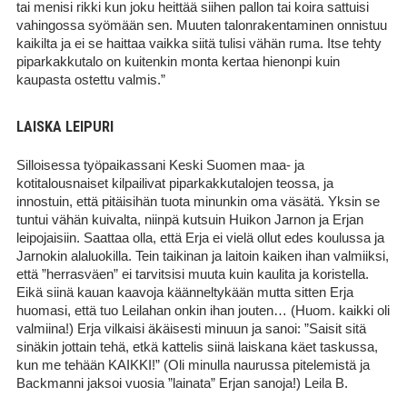
tai menisi rikki kun joku heittää siihen pallon tai koira sattuisi
vahingossa syömään sen. Muuten talonrakentaminen onnistuu
kaikilta ja ei se haittaa vaikka siitä tulisi vähän ruma. Itse tehty
piparkakkutalo on kuitenkin monta kertaa hienonpi kuin
kaupasta ostettu valmis.”
LAISKA LEIPURI
Silloisessa työpaikassani Keski Suomen maa- ja
kotitalousnaiset kilpailivat piparkakkutalojen teossa, ja
innostuin, että pitäisihän tuota minunkin oma väsätä. Yksin se
tuntui vähän kuivalta, niinpä kutsuin Huikon Jarnon ja Erjan
leipojaisiin. Saattaa olla, että Erja ei vielä ollut edes koulussa ja
Jarnokin alaluokilla. Tein taikinan ja laitoin kaiken ihan valmiiksi,
että ”herrasväen” ei tarvitsisi muuta kuin kaulita ja koristella.
Eikä siinä kauan kaavoja käänneltykään mutta sitten Erja
huomasi, että tuo Leilahan onkin ihan jouten… (Huom. kaikki oli
valmiina!) Erja vilkaisi äkäisesti minuun ja sanoi: ”Saisit sitä
sinäkin jottain tehä, etkä kattelis siinä laiskana käet taskussa,
kun me tehään KAIKKI!” (Oli minulla naurussa pitelemistä ja
Backmanni jaksoi vuosia ”lainata” Erjan sanoja!) Leila B.