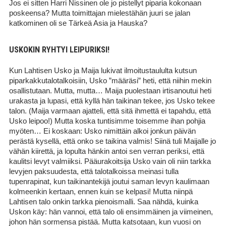
Jos ei sitten Harri Nissinen ole jo pistellyt piparia kokonaan
poskeensa? Mutta toimittajan mielestähän juuri se jalan
katkominen oli se Tärkeä Asia ja Hauska?
USKOKIN RYHTYI LEIPURIKSI!
Kun Lahtisen Usko ja Maija lukivat ilmoitustaululta kutsun
piparkakkutalotalkoisiin, Usko ”määräsi” heti, että niihin mekin
osallistutaan. Mutta, mutta… Maija puolestaan irtisanoutui heti
urakasta ja lupasi, että kyllä hän taikinan tekee, jos Usko tekee
talon. (Maija varmaan ajatteli, että sitä ihmettä ei tapahdu, että
Usko leipoo!) Mutta koska tuntisimme toisemme ihan pohjia
myöten… Ei koskaan: Usko nimittäin alkoi jonkun päivän
perästä kysellä, että onko se taikina valmis! Siinä tuli Maijalle jo
vähän kiirettä, ja lopulta hänkin antoi sen verran periksi, että
kaulitsi levyt valmiiksi. Pääurakoitsija Usko vain oli niin tarkka
levyjen paksuudesta, että talotalkoissa meinasi tulla
tupenrapinat, kun taikinantekijä joutui saman levyn kaulimaan
kolmeenkin kertaan, ennen kuin se kelpasi! Mutta niinpä
Lahtisen talo onkin tarkka pienoismalli. Saa nähdä, kuinka
Uskon käy: hän vannoi, että talo oli ensimmäinen ja viimeinen,
johon hän sormensa pistää. Mutta katsotaan, kun vuosi on