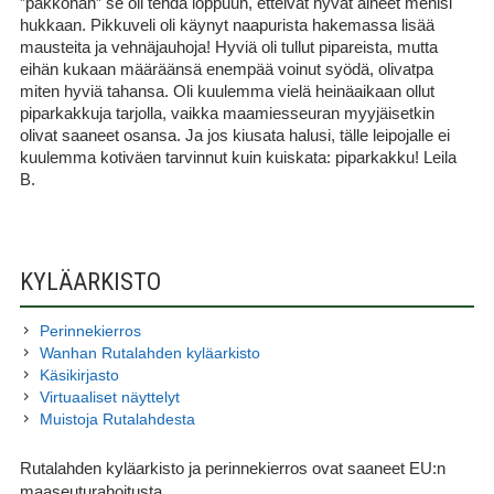
”pakkohan” se oli tehdä loppuun, etteivät hyvät aineet menisi
hukkaan. Pikkuveli oli käynyt naapurista hakemassa lisää
mausteita ja vehnäjauhoja! Hyviä oli tullut pipareista, mutta
eihän kukaan määräänsä enempää voinut syödä, olivatpa
miten hyviä tahansa. Oli kuulemma vielä heinäaikaan ollut
piparkakkuja tarjolla, vaikka maamiesseuran myyjäisetkin
olivat saaneet osansa. Ja jos kiusata halusi, tälle leipojalle ei
kuulemma kotiväen tarvinnut kuin kuiskata: piparkakku! Leila
B.
SIVUPALKKI
KYLÄARKISTO
Perinnekierros
Wanhan Rutalahden kyläarkisto
Käsikirjasto
Virtuaaliset näyttelyt
Muistoja Rutalahdesta
Rutalahden kyläarkisto ja perinnekierros ovat saaneet EU:n
maaseuturahoitusta