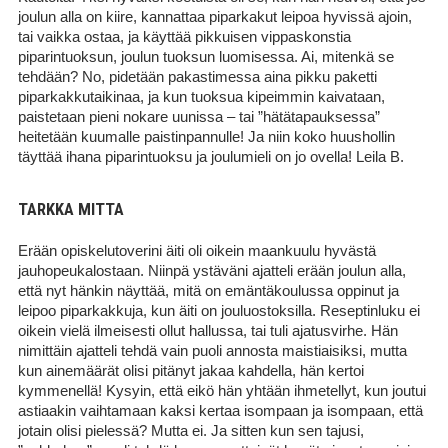
joulun alla on kiire, kannattaa piparkakut leipoa hyvissä ajoin,
tai vaikka ostaa, ja käyttää pikkuisen vippaskonstia
piparintuoksun, joulun tuoksun luomisessa. Ai, mitenkä se
tehdään? No, pidetään pakastimessa aina pikku paketti
piparkakkutaikinaa, ja kun tuoksua kipeimmin kaivataan,
paistetaan pieni nokare uunissa – tai ”hätätapauksessa”
heitetään kuumalle paistinpannulle! Ja niin koko huushollin
täyttää ihana piparintuoksu ja joulumieli on jo ovella! Leila B.
TARKKA MITTA
Erään opiskelutoverini äiti oli oikein maankuulu hyvästä
jauhopeukalostaan. Niinpä ystäväni ajatteli erään joulun alla,
että nyt hänkin näyttää, mitä on emäntäkoulussa oppinut ja
leipoo piparkakkuja, kun äiti on jouluostoksilla. Reseptinluku ei
oikein vielä ilmeisesti ollut hallussa, tai tuli ajatusvirhe. Hän
nimittäin ajatteli tehdä vain puoli annosta maistiaisiksi, mutta
kun ainemäärät olisi pitänyt jakaa kahdella, hän kertoi
kymmenellä! Kysyin, että eikö hän yhtään ihmetellyt, kun joutui
astiaakin vaihtamaan kaksi kertaa isompaan ja isompaan, että
jotain olisi pielessä? Mutta ei. Ja sitten kun sen tajusi,