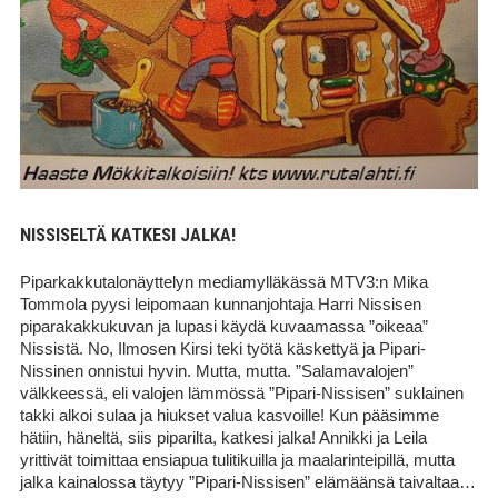
NISSISELTÄ KATKESI JALKA!
Piparkakkutalonäyttelyn mediamylläkässä MTV3:n Mika
Tommola pyysi leipomaan kunnanjohtaja Harri Nissisen
piparakakkukuvan ja lupasi käydä kuvaamassa ”oikeaa”
Nissistä. No, Ilmosen Kirsi teki työtä käskettyä ja Pipari-
Nissinen onnistui hyvin. Mutta, mutta. ”Salamavalojen”
välkkeessä, eli valojen lämmössä ”Pipari-Nissisen” suklainen
takki alkoi sulaa ja hiukset valua kasvoille! Kun pääsimme
hätiin, häneltä, siis piparilta, katkesi jalka! Annikki ja Leila
yrittivät toimittaa ensiapua tulitikuilla ja maalarinteipillä, mutta
jalka kainalossa täytyy ”Pipari-Nissisen” elämäänsä taivaltaa…