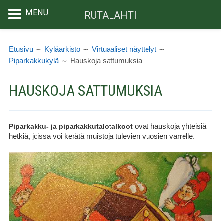
MENU
RUTALAHTI
Siirry
MURUPOLKU
sisältöön
Etusivu
Kyläarkisto
Virtuaaliset näyttelyt
Piparkakkukylä
Hauskoja sattumuksia
HAUSKOJA SATTUMUKSIA
Piparkakku- ja piparkakkutalotalkoot
ovat hauskoja yhteisiä
hetkiä, joissa voi kerätä muistoja tulevien vuosien varrelle.