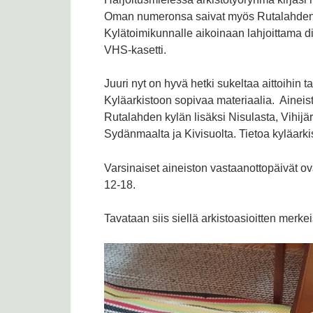
Oman numeronsa saivat myös Rutalahden M
Kylätoimikunnalle aikoinaan lahjoittama d
VHS-kasetti.
Juuri nyt on hyvä hetki sukeltaa aittoihin tai
Kyläarkistoon sopivaa materiaalia. Ainei
Rutalahden kylän lisäksi Nisulasta, Vihijä
Sydänmaalta ja Kivisuolta. Tietoa kyläark
Varsinaiset aineiston vastaanottopäivät ovat 
12-18.
Tavataan siis siellä arkistoasioitten merke