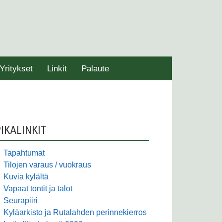
Yritykset
Linkit
Palaute
SIVUPALKKI
IKALINKIT
Tapahtumat
Tilojen varaus / vuokraus
Kuvia kylältä
Vapaat tontit ja talot
Seurapiiri
Kyläarkisto ja Rutalahden perinnekierros