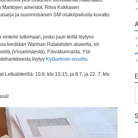
arttojen aineistot, Ritva Kukkasen
iasarja ja suunnistuksen SM-osakilpailusta kuvattu
 vinteile tutkimaan, josko juuri teiltä löytyisi
stoa kerätään Wanhan Rutalahden alueelta, eli
rveltä (Viisarimäestä), Päiväkunnasta, Ylä-
v
istohankkeesta löytyy
.
Kyläarkisto-sivuilta
Letkaliiterillä: 10.6. klo 10-15, ja 8.7. ja 22. 7. klo
E
H
issä!
S