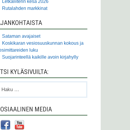
Letkaliiterin kesä 2026
Rutalahden markkinat
AJANKOHTAISTA
Sataman avajaiset
Koskikaran vesiosuuskunnan kokous ja
esimittareiden luku
Suojarinteellä kaikille avoin kirjahylly
TSI KYLÄSIVUILTA:
aku:
OSIAALINEN MEDIA