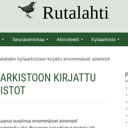
Rutalahti
Seuratoimintaa
Aktiviteetit
Kyläarkisto
alahden kyläarkistoon kirjattu ensimmäiset aineistot
ARKISTOON KIRJATTU
P
ISTOT
saanut suojiinsa ensimmäiset aineistot!
numerolla yksi Braunien luovuttamat materiaalit.