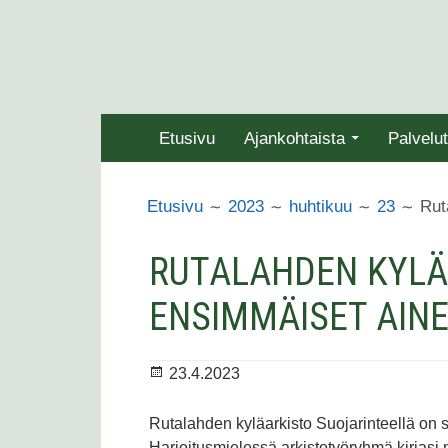
Siirry
sisältöön
ENSISIJAINEN
Etusivu
Ajankohtaista
Palvelut
VALIKKO
MURUPOLKU
Rut
Etusivu
2023
huhtikuu
23
RUTALAHDEN KYLÄ
ENSIMMÄISET AINE
Julkaistu
23.4.2023
Rutalahden kyläarkisto Suojarinteellä on 
Harjoitusmielessä arkistotyöryhmä kirjasi 