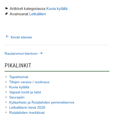
Artikkeli kategoriassa
Kuvia kylältä
Avainsanat
Letkaliiteri
ARTIKKELIEN
Kevät etenee
SELAUS
Rautaromut kiertoon
SIVUPALKKI
PIKALINKIT
Tapahtumat
Tilojen varaus / vuokraus
Kuvia kylältä
Vapaat tontit ja talot
Seurapiiri
Kyläarkisto ja Rutalahden perinnekierros
Letkaliiterin kesä 2026
Rutalahden markkinat