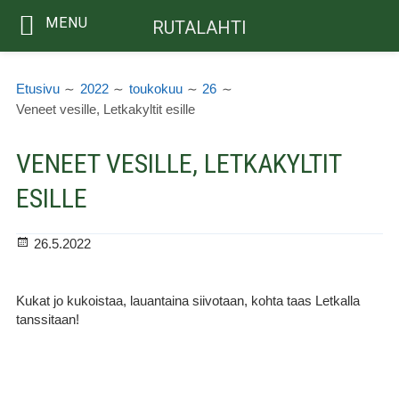
MENU
RUTALAHTI
Siirry
MURUPOLKU
sisältöön
Etusivu
2022
toukokuu
26
Veneet vesille, Letkakyltit esille
VENEET VESILLE, LETKAKYLTIT
ESILLE
Julkaistu
26.5.2022
Kukat jo kukoistaa, lauantaina siivotaan, kohta taas Letkalla
tanssitaan!