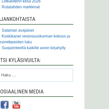
Letkaliiterin kesä 2026
Rutalahden markkinat
AJANKOHTAISTA
Sataman avajaiset
Koskikaran vesiosuuskunnan kokous ja
esimittareiden luku
Suojarinteellä kaikille avoin kirjahylly
TSI KYLÄSIVUILTA:
aku:
OSIAALINEN MEDIA