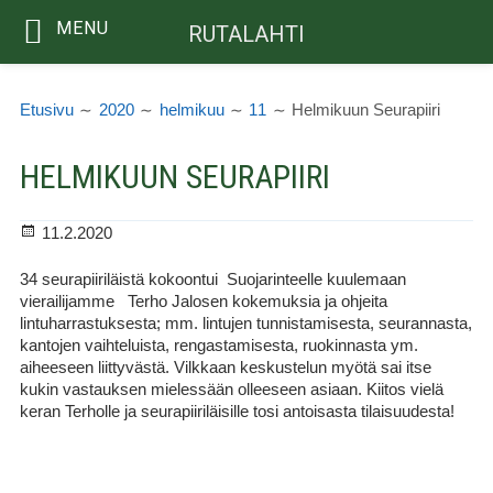
MENU
RUTALAHTI
Siirry
MURUPOLKU
sisältöön
Etusivu
2020
helmikuu
11
Helmikuun Seurapiiri
HELMIKUUN SEURAPIIRI
Julkaistu
11.2.2020
34 seurapiiriläistä kokoontui Suojarinteelle kuulemaan
vierailijamme Terho Jalosen kokemuksia ja ohjeita
lintuharrastuksesta; mm. lintujen tunnistamisesta, seurannasta,
kantojen vaihteluista, rengastamisesta, ruokinnasta ym.
aiheeseen liittyvästä. Vilkkaan keskustelun myötä sai itse
kukin vastauksen mielessään olleeseen asiaan. Kiitos vielä
keran Terholle ja seurapiiriläisille tosi antoisasta tilaisuudesta!