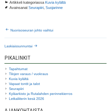
Artikkeli kategoriassa
Kuvia kylältä
Avainsanat
,
Seurapiiri
Suojarinne
ARTIKKELIEN
Nuorisoseuran johto vaihtui
SELAUS
Laskiaissunnuntai
SIVUPALKKI
PIKALINKIT
Tapahtumat
Tilojen varaus / vuokraus
Kuvia kylältä
Vapaat tontit ja talot
Seurapiiri
Kyläarkisto ja Rutalahden perinnekierros
Letkaliiterin kesä 2026
AJANKOHTAISTA