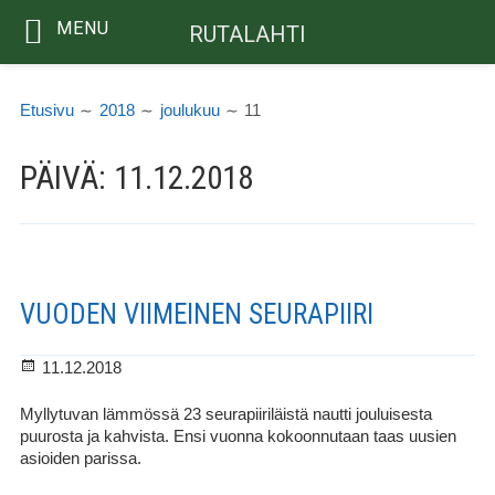
MENU
RUTALAHTI
Siirry
MURUPOLKU
sisältöön
Etusivu
2018
joulukuu
11
PÄIVÄ:
11.12.2018
VUODEN VIIMEINEN SEURAPIIRI
Julkaistu
11.12.2018
Myllytuvan lämmössä 23 seurapiiriläistä nautti jouluisesta
puurosta ja kahvista. Ensi vuonna kokoonnutaan taas uusien
asioiden parissa.