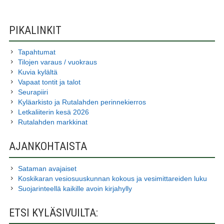
SIVUPALKKI
PIKALINKIT
Tapahtumat
Tilojen varaus / vuokraus
Kuvia kylältä
Vapaat tontit ja talot
Seurapiiri
Kyläarkisto ja Rutalahden perinnekierros
Letkaliiterin kesä 2026
Rutalahden markkinat
AJANKOHTAISTA
Sataman avajaiset
Koskikaran vesiosuuskunnan kokous ja vesimittareiden luku
Suojarinteellä kaikille avoin kirjahylly
ETSI KYLÄSIVUILTA: