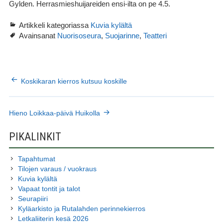
Gylden. Herrasmieshuijareiden ensi-ilta on pe 4.5.
Artikkeli kategoriassa
Kuvia kylältä
Avainsanat
,
,
Nuorisoseura
Suojarinne
Teatteri
ARTIKKELIEN
Koskikaran kierros kutsuu koskille
SELAUS
Hieno Loikkaa-päivä Huikolla
SIVUPALKKI
PIKALINKIT
Tapahtumat
Tilojen varaus / vuokraus
Kuvia kylältä
Vapaat tontit ja talot
Seurapiiri
Kyläarkisto ja Rutalahden perinnekierros
Letkaliiterin kesä 2026