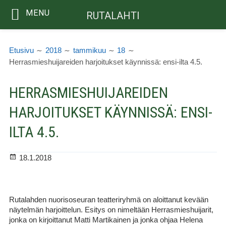
MENU
RUTALAHTI
Siirry
MURUPOLKU
sisältöön
Etusivu
2018
tammikuu
18
Herrasmieshuijareiden harjoitukset käynnissä: ensi-ilta 4.5.
HERRASMIESHUIJAREIDEN
HARJOITUKSET KÄYNNISSÄ: ENSI-
ILTA 4.5.
Julkaistu
18.1.2018
Rutalahden nuorisoseuran teatteriryhmä on aloittanut kevään
näytelmän harjoittelun. Esitys on nimeltään Herrasmieshuijarit,
jonka on kirjoittanut Matti Martikainen ja jonka ohjaa Helena