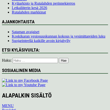
Kyläarkisto ja Rutalahden perinnekierros
Letkaliiterin kesä 2026
Rutalahden markkinat
AJANKOHTAISTA
Sataman avajaiset
Koskikaran vesiosuuskunnan kokous ja vesimittareiden luku
Suojarinteellä kaikille avoin kirjahylly
ETSI KYLÄSIVUILTA:
Haku:
SOSIAALINEN MEDIA
ALAPALKIN SISÄLTÖ
MENU