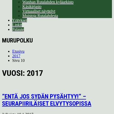
Wanhan Rutalahden kyläarkisto
Käsikirjasto
Virtuaaliset näyttelyt
Muistoja Rutalahdesta
Yritykset
Linkit
Palaute
MURUPOLKU
Etusivu
2017
Sivu 10
VUOSI:
2017
”ENTÄ JOS SYDÄN PYSÄHTYY!” –
SEURAPIIRILÄISET ELVYTYSOPISSA