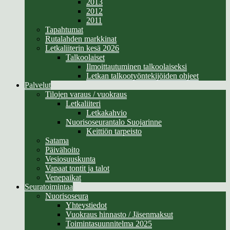
2013
2012
2011
Tapahtumat
Rutalahden markkinat
Letkaliiterin kesä 2026
Talkoolaiset
Ilmoittautuminen talkoolaiseksi
Letkan talkootyöntekijöiden ohjeet
Palvelut
Tilojen varaus / vuokraus
Letkaliiteri
Letkakahvio
Nuorisoseurantalo Suojarinne
Keittiön tarpeisto
Satama
Päivähoito
Vesiosuuskunta
Vapaat tontit ja talot
Venepaikat
Seuratoimintaa
Nuorisoseura
Yhteystiedot
Vuokraus hinnasto / Jäsenmaksut
Toimintasuunnitelma 2025