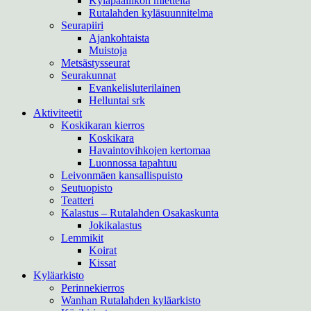
Kyläpäällikön mietteitä
Rutalahden kyläsuunnitelma
Seurapiiri
Ajankohtaista
Muistoja
Metsästysseurat
Seurakunnat
Evankelisluterilainen
Helluntai srk
Aktiviteetit
Koskikaran kierros
Koskikara
Havaintovihkojen kertomaa
Luonnossa tapahtuu
Leivonmäen kansallispuisto
Seutuopisto
Teatteri
Kalastus – Rutalahden Osakaskunta
Jokikalastus
Lemmikit
Koirat
Kissat
Kyläarkisto
Perinnekierros
Wanhan Rutalahden kyläarkisto