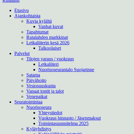
Rutalahti
Etusivu
Ajankohtaista
Kuvia kylältä
Vanhat kuvat
Tapahtumat
Rutalahden markkinat
Letkaliiterin kesä 2026
Talkoolaiset
Palvelut
Tilojen varaus / vuokraus
Letkaliiteri
Nuorisoseurantalo Suojarinne
Satama
Päivähoito
Vesiosuuskunta
Vapaat tontit ja talot
Venepaikat
Seuratoimintaa
Nuorisoseura
Yhteystiedot
Vuokraus hinnasto / Jäsenmaksut
Toimintasuunnitelma 2025
Kyläyhdistys