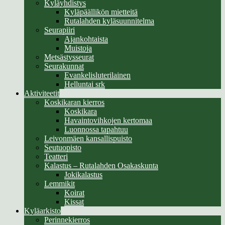
Kyläyhdistys
Kyläpäällikön mietteitä
Rutalahden kyläsuunnitelma
Seurapiiri
Ajankohtaista
Muistoja
Metsästysseurat
Seurakunnat
Evankelisluterilainen
Helluntai srk
Aktiviteetit
Koskikaran kierros
Koskikara
Havaintovihkojen kertomaa
Luonnossa tapahtuu
Leivonmäen kansallispuisto
Seutuopisto
Teatteri
Kalastus – Rutalahden Osakaskunta
Jokikalastus
Lemmikit
Koirat
Kissat
Kyläarkisto
Perinnekierros