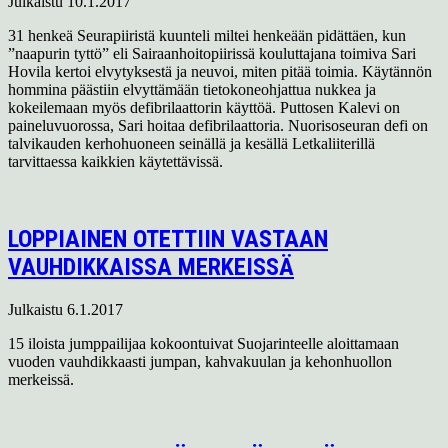
Julkaistu
10.1.2017
31 henkeä Seurapiiristä kuunteli miltei henkeään pidättäen, kun
”naapurin tyttö” eli Sairaanhoitopiirissä kouluttajana toimiva Sari
Hovila kertoi elvytyksestä ja neuvoi, miten pitää toimia. Käytännön
hommina päästiin elvyttämään tietokoneohjattua nukkea ja
kokeilemaan myös defibrilaattorin käyttöä. Puttosen Kalevi on
paineluvuorossa, Sari hoitaa defibrilaattoria. Nuorisoseuran defi on
talvikauden kerhohuoneen seinällä ja kesällä Letkaliiterillä
tarvittaessa kaikkien käytettävissä.
LOPPIAINEN OTETTIIN VASTAAN
VAUHDIKKAISSA MERKEISSÄ
Julkaistu
6.1.2017
15 iloista jumppailijaa kokoontuivat Suojarinteelle aloittamaan
vuoden vauhdikkaasti jumpan, kahvakuulan ja kehonhuollon
merkeissä.