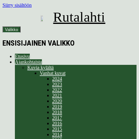
Siirry sisältöön
Rutalahti
Valikko
ENSISIJAINEN VALIKKO
Etusivu
Ajankohtaista
Kuvia kylältä
Vanhat kuvat
2024
2023
2022
2021
2020
2019
2018
2017
2016
2015
2014