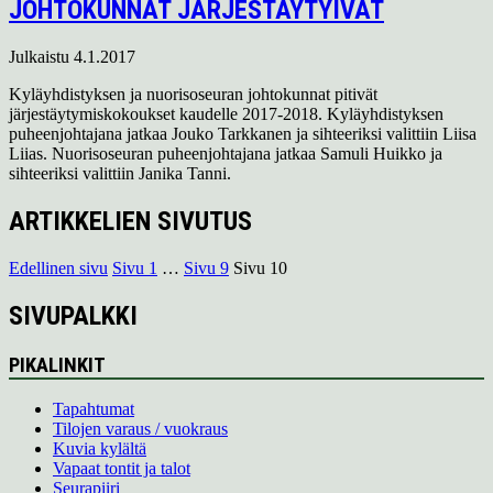
JOHTOKUNNAT JÄRJESTÄYTYIVÄT
Julkaistu
4.1.2017
Kyläyhdistyksen ja nuorisoseuran johtokunnat pitivät
järjestäytymiskokoukset kaudelle 2017-2018. Kyläyhdistyksen
puheenjohtajana jatkaa Jouko Tarkkanen ja sihteeriksi valittiin Liisa
Liias. Nuorisoseuran puheenjohtajana jatkaa Samuli Huikko ja
sihteeriksi valittiin Janika Tanni.
ARTIKKELIEN SIVUTUS
Edellinen sivu
Sivu
1
…
Sivu
9
Sivu
10
SIVUPALKKI
PIKALINKIT
Tapahtumat
Tilojen varaus / vuokraus
Kuvia kylältä
Vapaat tontit ja talot
Seurapiiri