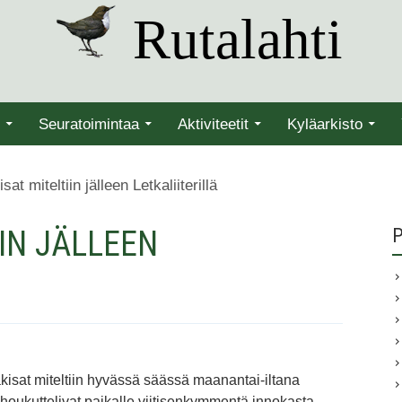
Rutalahti
Seuratoimintaa
Aktiviteetit
Kyläarkisto
sat miteltiin jälleen Letkaliiterillä
IIN JÄLLEEN
P
kisat miteltiin hyvässä säässä maanantai-iltana
t houkuttelivat paikalle viitisenkymmentä innokasta,