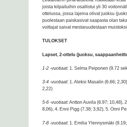
joista kilpailuihin osallistui yli 30 voiton
ottelussa, jossa lajeina olivat juoksu (juo
puolestaan paiskasivat saapasta olan takaa
voittajat saivat mestaruudestaan muistoksi
TULOKSET
Lapset, 2-ottelu (juoksu, saappaanheitt
: 1. Selma Peiponen (9.72 seku
1-2 -vuotiaat
: 1. Aleksi Masalin (6.66; 2,30)
3-4 -vuotiaat
2,22)
: Antton Auvila (6.97; 10,48),
5-6 -vuotiaat
8,06), 4. Enni Pigg (7.38; 3,92), 5. Onni P
: 1. Emilia Ylennysmäki (9.19;
7-8 -vuotiaat