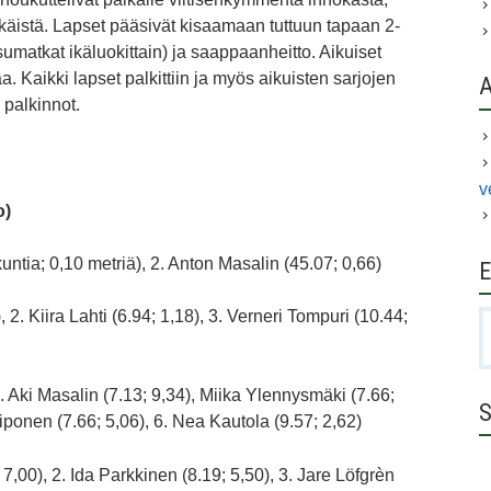
nälkäistä. Lapset pääsivät kisaamaan tuttuun tapaan 2-
ksumatkat ikäluokittain) ja saappaanheitto. Aikuiset
. Kaikki lapset palkittiin ja myös aikuisten sarjojen
 palkinnot.
v
o)
ntia; 0,10 metriä), 2. Anton Masalin (45.07; 0,66)
E
, 2. Kiira Lahti (6.94; 1,18), 3. Verneri Tompuri (10.44;
H
 2. Aki Masalin (7.13; 9,34), Miika Ylennysmäki (7.66;
S
eiponen (7.66; 5,06), 6. Nea Kautola (9.57; 2,62)
 7,00), 2. Ida Parkkinen (8.19; 5,50), 3. Jare Löfgrèn