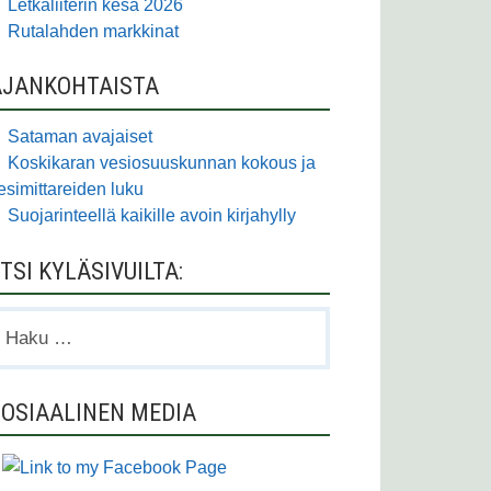
Letkaliiterin kesä 2026
Rutalahden markkinat
AJANKOHTAISTA
Sataman avajaiset
Koskikaran vesiosuuskunnan kokous ja
esimittareiden luku
Suojarinteellä kaikille avoin kirjahylly
TSI KYLÄSIVUILTA:
aku:
OSIAALINEN MEDIA