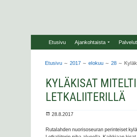
Siirry
sisältöön
ENSISIJAINEN
Etusivu
Ajankohtaista
Palvelut
VALIKKO
MURUPOLKU
Kyläki
Etusivu
2017
elokuu
28
KYLÄKISAT MITELT
LETKALIITERILLÄ
Julkaistu
28.8.2017
Rutalahden nuorisoseuran perinteiset kylä
Letkaliiterin piha-alueella. Kaikkiaan kisa