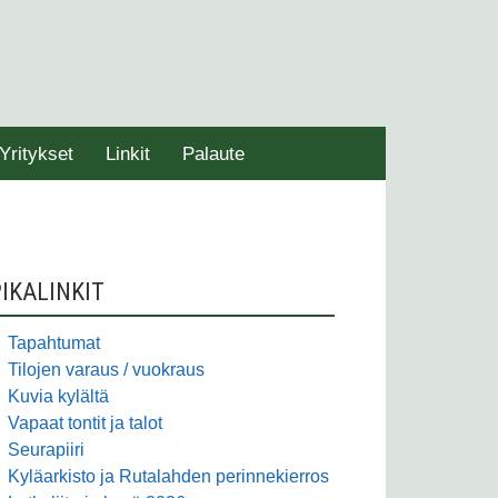
Yritykset
Linkit
Palaute
SIVUPALKKI
IKALINKIT
Tapahtumat
Tilojen varaus / vuokraus
Kuvia kylältä
Vapaat tontit ja talot
Seurapiiri
Kyläarkisto ja Rutalahden perinnekierros