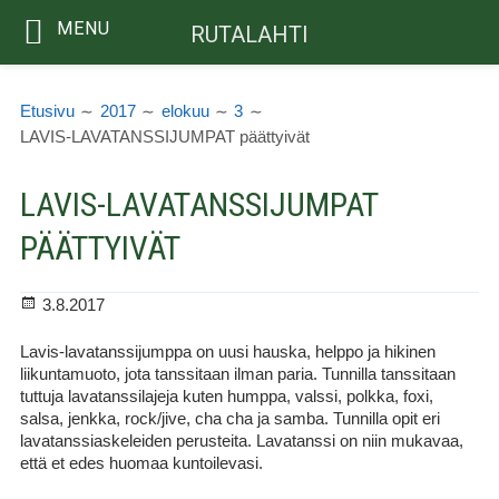
MENU
RUTALAHTI
Siirry
MURUPOLKU
sisältöön
Etusivu
2017
elokuu
3
LAVIS-LAVATANSSIJUMPAT päättyivät
LAVIS-LAVATANSSIJUMPAT
PÄÄTTYIVÄT
Julkaistu
3.8.2017
Lavis-lavatanssijumppa on uusi hauska, helppo ja hikinen
liikuntamuoto, jota tanssitaan ilman paria. Tunnilla tanssitaan
tuttuja lavatanssilajeja kuten humppa, valssi, polkka, foxi,
salsa, jenkka, rock/jive, cha cha ja samba. Tunnilla opit eri
lavatanssiaskeleiden perusteita. Lavatanssi on niin mukavaa,
että et edes huomaa kuntoilevasi.