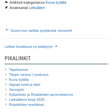
Artikkeli kategoriassa
Kuvia kylältä
Avainsanat
Letkaliiteri
ARTIKKELIEN
Suomi kun viettää synttäreitä -konsertti
SELAUS
Letkan kesäkausi on päättynyt
SIVUPALKKI
PIKALINKIT
Tapahtumat
Tilojen varaus / vuokraus
Kuvia kylältä
Vapaat tontit ja talot
Seurapiiri
Kyläarkisto ja Rutalahden perinnekierros
Letkaliiterin kesä 2026
Rutalahden markkinat