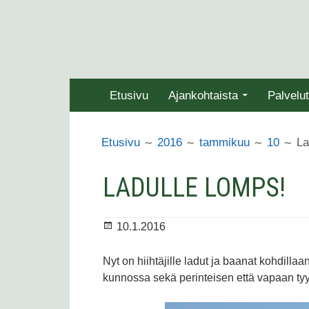
Siirry
sisältöön
ENSISIJAINEN
Etusivu
Ajankohtaista
Palvelut
VALIKKO
MURUPOLKU
La
Etusivu
2016
tammikuu
10
LADULLE LOMPS!
Julkaistu
10.1.2016
Nyt on hiihtäjille ladut ja baanat kohdill
kunnossa sekä perinteisen että vapaan tyyl