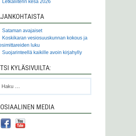
Letkaliiterin kesä 2026
AJANKOHTAISTA
Sataman avajaiset
Koskikaran vesiosuuskunnan kokous ja
esimittareiden luku
Suojarinteellä kaikille avoin kirjahylly
TSI KYLÄSIVUILTA:
aku:
OSIAALINEN MEDIA