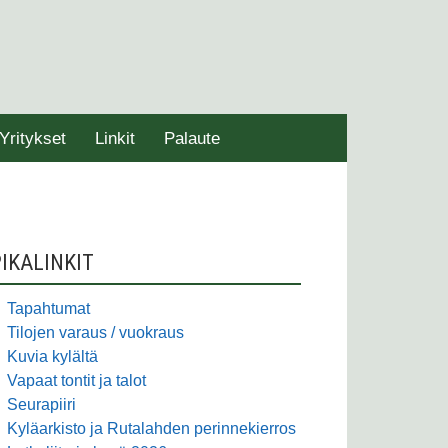
Yritykset
Linkit
Palaute
SIVUPALKKI
IKALINKIT
Tapahtumat
Tilojen varaus / vuokraus
Kuvia kylältä
Vapaat tontit ja talot
Seurapiiri
Kyläarkisto ja Rutalahden perinnekierros