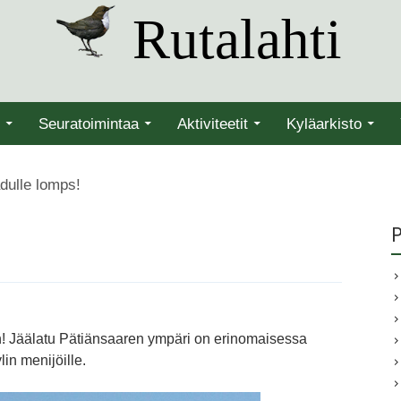
Rutalahti
Seuratoimintaa
Aktiviteetit
Kyläarkisto
dulle lomps!
P
aan! Jäälatu Pätiänsaaren ympäri on erinomaisessa
in menijöille.