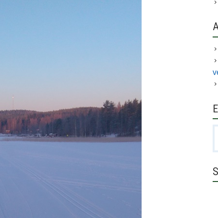
v
E
H
S