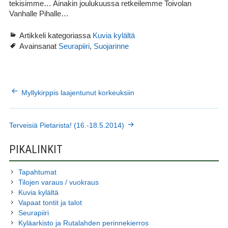
tekisimme… Ainakin joulukuussa retkeilemme Toivolan
Vanhalle Pihalle…
Artikkeli kategoriassa
Kuvia kylältä
Avainsanat
,
Seurapiiri
Suojarinne
ARTIKKELIEN
Myllykirppis laajentunut korkeuksiin
SELAUS
Terveisiä Pietarista! (16.-18.5.2014)
SIVUPALKKI
PIKALINKIT
Tapahtumat
Tilojen varaus / vuokraus
Kuvia kylältä
Vapaat tontit ja talot
Seurapiiri
Kyläarkisto ja Rutalahden perinnekierros