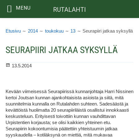
MENU
RUTALAHTI
Siirry
MURUPOLKU
sisältöön
Etusivu
2014
toukokuu
13
Seurapiiri jatkaa syksyllä
SEURAPIIRI JATKAA SYKSYLLÄ
Julkaistu
13.5.2014
Kevään viimeisessä Seurapiirissä kunnanjohtaja Harri Nissinen
kertoi Joutsan kunnan ajankohtaisista asioista ja siitä, mitä
suunnitelmia kunnalla on Rutalahden suhteen. Sadesäästä ja
kevättöistä huolimatta 20 seurapiiriläistä osallistui innokkaasti
keskusteluun. Erityisesti toivottiin kunnan vauhdittavan
Urpistentien korjausta; se olisi kaikkien yhteinen etu.
Seurapiirin kokoontumisia päätettiin yhteistuumin jatkaa
syyskaudella – kotiläksynä on miettiä, mitä mukavaa