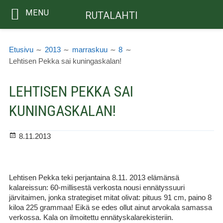
MENU
RUTALAHTI
Siirry
MURUPOLKU
sisältöön
Etusivu
2013
marraskuu
8
Lehtisen Pekka sai kuningaskalan!
LEHTISEN PEKKA SAI
KUNINGASKALAN!
Julkaistu
8.11.2013
Lehtisen Pekka teki perjantaina 8.11. 2013 elämänsä
kalareissun: 60-millisestä verkosta nousi ennätyssuuri
järvitaimen, jonka strategiset mitat olivat: pituus 91 cm, paino 8
kiloa 225 grammaa! Eikä se edes ollut ainut arvokala samassa
verkossa. Kala on ilmoitettu ennätyskalarekisteriin.