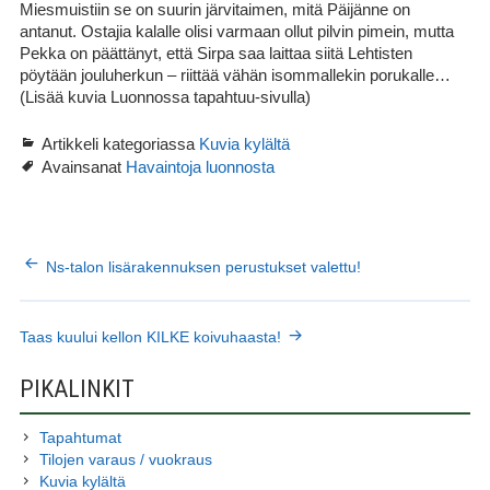
Miesmuistiin se on suurin järvitaimen, mitä Päijänne on
antanut. Ostajia kalalle olisi varmaan ollut pilvin pimein, mutta
Pekka on päättänyt, että Sirpa saa laittaa siitä Lehtisten
pöytään jouluherkun – riittää vähän isommallekin porukalle…
(Lisää kuvia Luonnossa tapahtuu-sivulla)
Artikkeli kategoriassa
Kuvia kylältä
Avainsanat
Havaintoja luonnosta
ARTIKKELIEN
Ns-talon lisärakennuksen perustukset valettu!
SELAUS
Taas kuului kellon KILKE koivuhaasta!
SIVUPALKKI
PIKALINKIT
Tapahtumat
Tilojen varaus / vuokraus
Kuvia kylältä