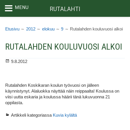
MENU
RUTALAHTI
Siirry
MURUPOLKU
sisältöön
Etusivu
2012
elokuu
9
Rutalahden kouluvuosi alkoi
RUTALAHDEN KOULUVUOSI ALKOI
Julkaistu
9.8.2012
Rutalahden Koskikaran koulun työvuosi on jälleen
käynnistynyt. Alaluokka näyttää näin reippaalta! Koulussa on
viisi uutta eskaria ja koulussa häärii tänä lukuvuonna 21
oppilasta.
Artikkeli kategoriassa
Kuvia kylältä