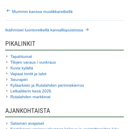
ARTIKKELIEN
Mummin kanssa mustikkaretkellä
SELAUS
Ikäihmiset luontoretkellä kansallispuistossa
SIVUPALKKI
PIKALINKIT
Tapahtumat
Tilojen varaus / vuokraus
Kuvia kylältä
Vapaat tontit ja talot
Seurapiiri
Kyläarkisto ja Rutalahden perinnekierros
Letkaliiterin kesä 2026
Rutalahden markkinat
AJANKOHTAISTA
Sataman avajaiset