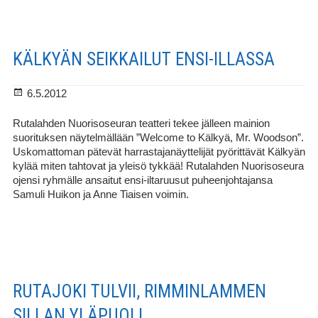
KÄLKYÄN SEIKKAILUT ENSI-ILLASSA
Julkaistu
6.5.2012
Rutalahden Nuorisoseuran teatteri tekee jälleen mainion
suorituksen näytelmällään ”Welcome to Kälkyä, Mr. Woodson”.
Uskomattoman pätevät harrastajanäyttelijät pyörittävät Kälkyän
kylää miten tahtovat ja yleisö tykkää! Rutalahden Nuorisoseura
ojensi ryhmälle ansaitut ensi-iltaruusut puheenjohtajansa
Samuli Huikon ja Anne Tiaisen voimin.
RUTAJOKI TULVII, RIMMINLAMMEN
SILLAN YLÄPUOLI