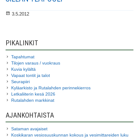
Julkaistu
3.5.2012
SIVUPALKKI
PIKALINKIT
Tapahtumat
Tilojen varaus / vuokraus
Kuvia kylältä
Vapaat tontit ja talot
Seurapiiri
Kyläarkisto ja Rutalahden perinnekierros
Letkaliiterin kesä 2026
Rutalahden markkinat
AJANKOHTAISTA
Sataman avajaiset
Koskikaran vesiosuuskunnan kokous ja vesimittareiden luku