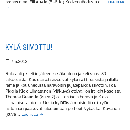
pronssin sai Elli Auvila (5.-6.lk.) Kotikenttäedusta oli…
Lue lisää
Kotikenttä
siivitti
Rutalahden
koululaiset suunnistusmenestykseen
KYLÄ SIIVOTTU!
Julkaistu
7.5.2012
Rutalahti pistettiin jälleen kesäkuntoon ja keli suosi 30
talkoolaista. Koululaiset siivosivat kylänraitit roskista ja illalla
ranta ja koulunedusta haravoitiin ja jätepaikka siivottiin. Iida
Pigg ja Kielo Liimatainen (yläkuva) ottivat ilon irti lehtikasoista.
Thomas Braunilla (kuva 2) oli illan isoin harava ja Kielo
Liimataisella pienin. Uusia kyläläisiä muistettiin eli kylän
historiaan pääsevät tutustumaan perheet Nybacka, Kovanen
Kylä
(kuva…
Lue lisää
siivottu!