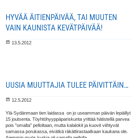
HYVÄÄ ÄITIENPÄIVÄÄ, TAI MUUTEN
VAIN KAUNISTA KEVÄTPÄIVÄÄ!
Julkaistu
13.5.2012
UUSIA MUUTTAJIA TULEE PÄIVITTÄIN…
Julkaistu
12.5.2012
Ylä-Sydänmaan tien laidassa on jo useamman päivän lepäillyt
15 joutsenta. Töyhtöhyyppäpariskunta yrittää hätistellä parvea
pois ”omalta” pelloltaan, mutta kalalokit ja kuovit viihtyvät
samassa porukassa, eivätkä räkättirastaatkaan kaukana ole.
Aiemmin myös kurkia oli samalla pellolla.