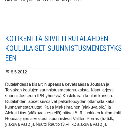
KOTIKENTTÄ SIIVITTI RUTALAHDEN
KOULULAISET SUUNNISTUSMENESTYKS
EEN
Julkaistu
8.5.2012
Rutalahdessa kisailtiin upeassa kevätsäässä Joutsan ja
Toivakan koulujen suunnistusmestaruuksista. Kisat järjesti
suunnistusseura IPR yhdessä Koskikaran koulun kanssa.
Rutalahden lapset siivosivat palkintopöydän ottamalla kaksi
kunnanmestaruutta: Kaisa Maksimainen (alakuva oik.) ja
Aleksi Liias (yläkuva keskellä) ottivat 5.-6.-luokkien kultamitalit.
Hopeasijojen arvoisesti suunnistivat Valtteri Porras (5.-6.lk;
yläkuva vas.) ja Nuutti Rautio (3.-4.lk.; alakuva vas.) ja