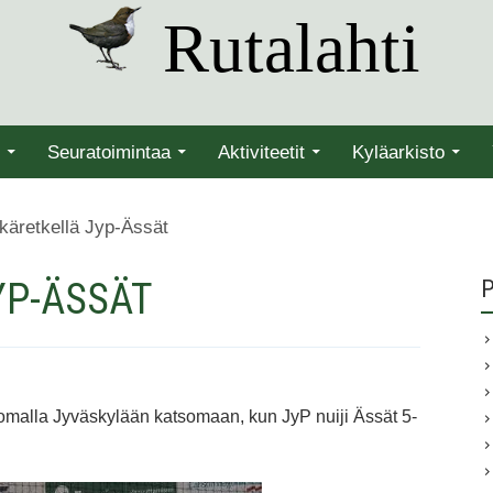
Rutalahti
Seuratoimintaa
Aktiviteetit
Kyläarkisto
käretkellä Jyp-Ässät
YP-ÄSSÄT
P
olomalla Jyväskylään katsomaan, kun JyP nuiji Ässät 5-