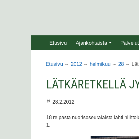
Siirry
sisältöön
ENSISIJAINEN
Etusivu
Ajankohtaista
Palvelut
VALIKKO
MURUPOLKU
Lät
Etusivu
2012
helmikuu
28
LÄTKÄRETKELLÄ J
Julkaistu
28.2.2012
18 reipasta nuorisoseuralaista lähti hiiht
1.