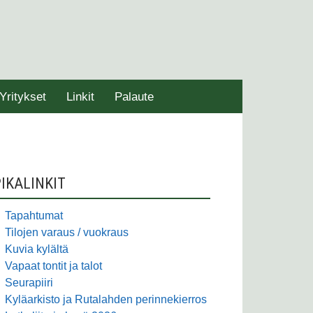
Yritykset
Linkit
Palaute
SIVUPALKKI
IKALINKIT
Tapahtumat
Tilojen varaus / vuokraus
Kuvia kylältä
Vapaat tontit ja talot
Seurapiiri
Kyläarkisto ja Rutalahden perinnekierros