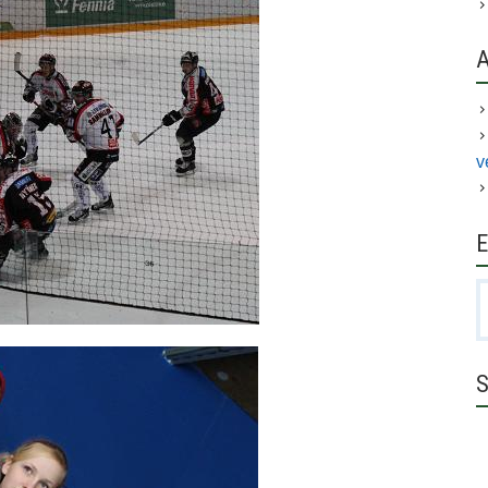
v
E
H
S