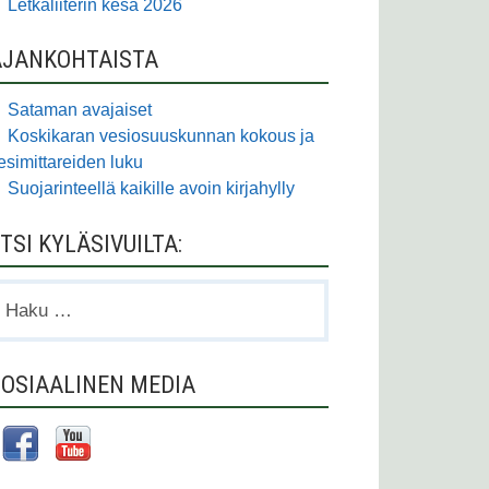
Letkaliiterin kesä 2026
AJANKOHTAISTA
Sataman avajaiset
Koskikaran vesiosuuskunnan kokous ja
esimittareiden luku
Suojarinteellä kaikille avoin kirjahylly
TSI KYLÄSIVUILTA:
aku:
OSIAALINEN MEDIA