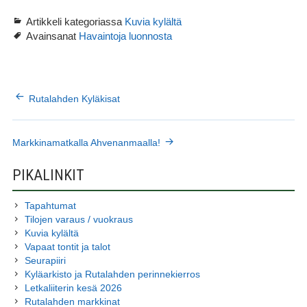
Artikkeli kategoriassa
Kuvia kylältä
Avainsanat
Havaintoja luonnosta
ARTIKKELIEN
Rutalahden Kyläkisat
SELAUS
Markkinamatkalla Ahvenanmaalla!
SIVUPALKKI
PIKALINKIT
Tapahtumat
Tilojen varaus / vuokraus
Kuvia kylältä
Vapaat tontit ja talot
Seurapiiri
Kyläarkisto ja Rutalahden perinnekierros
Letkaliiterin kesä 2026
Rutalahden markkinat