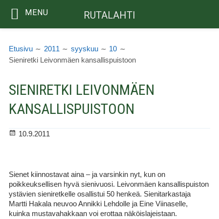
MENU
RUTALAHTI
Siirry
MURUPOLKU
sisältöön
Etusivu
2011
syyskuu
10
Sieniretki Leivonmäen kansallispuistoon
SIENIRETKI LEIVONMÄEN
KANSALLISPUISTOON
Julkaistu
10.9.2011
Sienet kiinnostavat aina – ja varsinkin nyt, kun on
poikkeuksellisen hyvä sienivuosi. Leivonmäen kansallispuiston
ystävien sieniretkelle osallistui 50 henkeä. Sienitarkastaja
Martti Hakala neuvoo Annikki Lehdolle ja Eine Viinaselle,
kuinka mustavahakkaan voi erottaa näköislajeistaan.